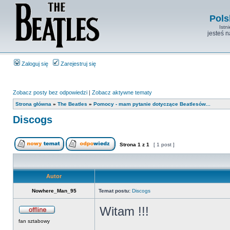
Pols
Istn
jesteś 
Zaloguj się
Zarejestruj się
Zobacz posty bez odpowiedzi
|
Zobacz aktywne tematy
Strona główna
»
The Beatles
»
Pomocy - mam pytanie dotyczące Beatlesów...
Discogs
Strona
1
z
1
[ 1 post ]
Autor
Nowhere_Man_95
Temat postu:
Discogs
Witam !!!
fan sztabowy