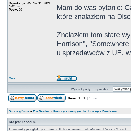
Rejestracja:
Wto Sie 31, 2021
Mam do was pytanie: Cz
6:42 pm
Posty:
59
które znalazłem na Dis
Znalazłem tam stare w
Harrison", "Somewhere 
u sprzedawców z UE, wię
Góra
Wyświetl posty z poprzednich:
Strona
1
z
1
[ 1 post ]
Strona główna
»
The Beatles
»
Pomocy - mam pytanie dotyczące Beatlesów...
Kto jest na forum
Użytkownicy przeglądający to forum: Brak zarejestrowanych użytkowników oraz 2 gości