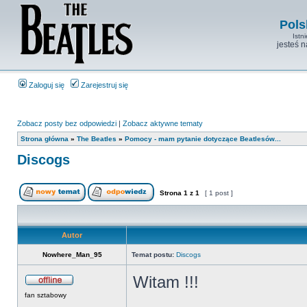
Pols
Istn
jesteś 
Zaloguj się
Zarejestruj się
Zobacz posty bez odpowiedzi
|
Zobacz aktywne tematy
Strona główna
»
The Beatles
»
Pomocy - mam pytanie dotyczące Beatlesów...
Discogs
Strona
1
z
1
[ 1 post ]
Autor
Nowhere_Man_95
Temat postu:
Discogs
Witam !!!
fan sztabowy