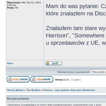
Rejestracja:
Wto Sie 31, 2021
Mam do was pytanie: Cz
6:42 pm
Posty:
59
które znalazłem na Dis
Znalazłem tam stare w
Harrison", "Somewhere 
u sprzedawców z UE, wię
Góra
Wyświetl posty z poprzednich:
Strona
1
z
1
[ 1 post ]
Strona główna
»
The Beatles
»
Pomocy - mam pytanie dotyczące Beatlesów...
Kto jest na forum
Użytkownicy przeglądający to forum: Brak zarejestrowanych użytkowników oraz 1 gość