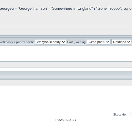
orge'a - "George Harrison", "Somewhere in England" i "Gone Troppo". Są o
ietl posty z poprzednich:
Sortuj według
Skocz do:
POWERED_BY