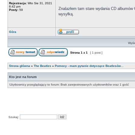
Rejestracja:
Wto Sie 31, 2021
6:42 pm
Znalazłem tam stare wydania CD albumów Ge
Posty:
59
wysyłką.
Góra
Wyśw
Strona
1
z
1
[ 1 post ]
Strona główna
»
The Beatles
»
Pomocy - mam pytanie dotyczące Beatlesów...
Kto jest na forum
Użytkownicy przeglądający to forum: Brak zarejestrowanych użytkowników oraz 1 gość
Szukaj: