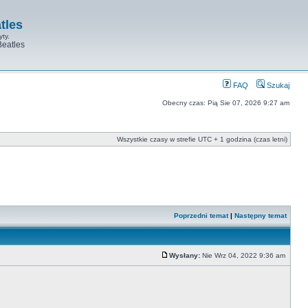
tles
yty.
Beatles
FAQ
Szukaj
Obecny czas: Pią Sie 07, 2026 9:27 am
Wszystkie czasy w strefie UTC + 1 godzina (czas letni)
Poprzedni temat
|
Następny temat
Wysłany:
Nie Wrz 04, 2022 9:36 am