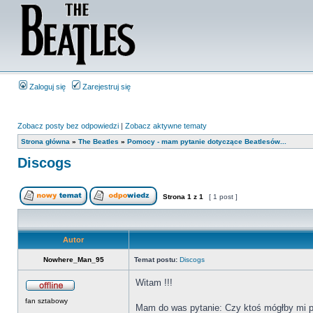
Zaloguj się
Zarejestruj się
Zobacz posty bez odpowiedzi
|
Zobacz aktywne tematy
Strona główna
»
The Beatles
»
Pomocy - mam pytanie dotyczące Beatlesów...
Discogs
Strona
1
z
1
[ 1 post ]
Autor
Nowhere_Man_95
Temat postu:
Discogs
Witam !!!
fan sztabowy
Mam do was pytanie: Czy ktoś mógłby mi p