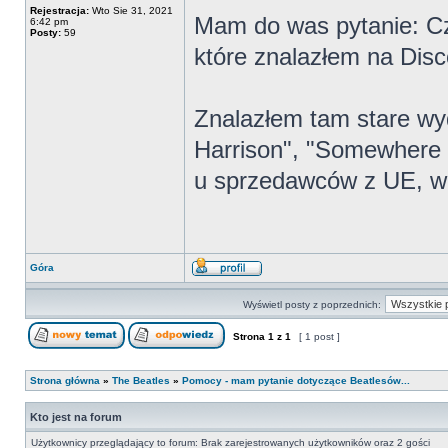
Rejestracja:
Wto Sie 31, 2021
Mam do was pytanie: Cz
6:42 pm
Posty:
59
które znalazłem na Dis
Znalazłem tam stare w
Harrison", "Somewhere 
u sprzedawców z UE, wię
Góra
Wyświetl posty z poprzednich:
Strona
1
z
1
[ 1 post ]
Strona główna
»
The Beatles
»
Pomocy - mam pytanie dotyczące Beatlesów...
Kto jest na forum
Użytkownicy przeglądający to forum: Brak zarejestrowanych użytkowników oraz 2 gości