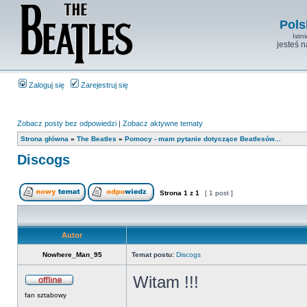
Pols
Istn
jesteś 
Zaloguj się
Zarejestruj się
Zobacz posty bez odpowiedzi
|
Zobacz aktywne tematy
Strona główna
»
The Beatles
»
Pomocy - mam pytanie dotyczące Beatlesów...
Discogs
Strona
1
z
1
[ 1 post ]
Autor
Nowhere_Man_95
Temat postu:
Discogs
Witam !!!
fan sztabowy