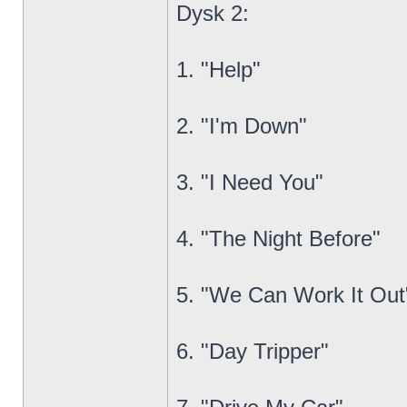
Dysk 2:
1. "Help"
2. "I'm Down"
3. "I Need You"
4. "The Night Before"
5. "We Can Work It Out
6. "Day Tripper"