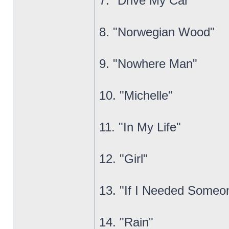
7. "Drive My Car"
8. "Norwegian Wood"
9. "Nowhere Man"
10. "Michelle"
11. "In My Life"
12. "Girl"
13. "If I Needed Someo
14. "Rain"