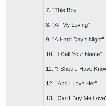
7. "This Boy"
8. "All My Loving"
9. "A Hard Day's Night"
10. "I Call Your Name"
11. "I Should Have Kno
12. "And I Love Her"
13. "Can't Buy Me Love