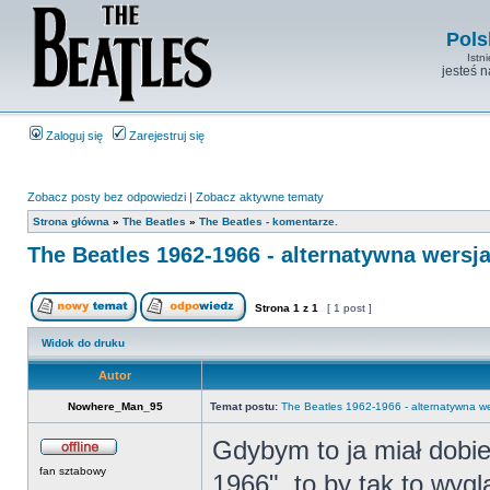
Pols
Istn
jesteś 
Zaloguj się
Zarejestruj się
Zobacz posty bez odpowiedzi
|
Zobacz aktywne tematy
Strona główna
»
The Beatles
»
The Beatles - komentarze.
The Beatles 1962-1966 - alternatywna wersj
Strona
1
z
1
[ 1 post ]
Widok do druku
Autor
Nowhere_Man_95
Temat postu:
The Beatles 1962-1966 - alternatywna we
Gdybym to ja miał dobi
fan sztabowy
1966", to by tak to wygl