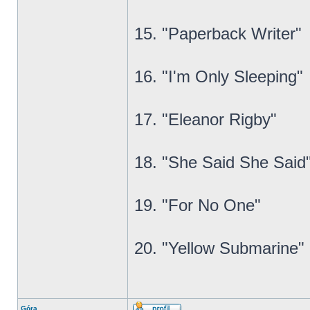
15. "Paperback Writer"
16. "I'm Only Sleeping"
17. "Eleanor Rigby"
18. "She Said She Said
19. "For No One"
20. "Yellow Submarine"
Góra