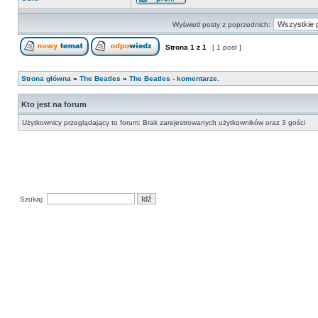
Wyświetl posty z poprzednich:
Strona
1
z
1
[ 1 post ]
Strona główna
»
The Beatles
»
The Beatles - komentarze.
Kto jest na forum
Użytkownicy przeglądający to forum: Brak zarejestrowanych użytkowników oraz 3 gości
Szukaj: