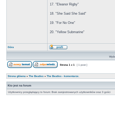
17. "Eleanor Rigby"
18. "She Said She Said"
19. "For No One"
20. "Yellow Submarine"
Góra
Wyśw
Strona
1
z
1
[ 1 post ]
Strona główna
»
The Beatles
»
The Beatles - komentarze.
Kto jest na forum
Użytkownicy przeglądający to forum: Brak zarejestrowanych użytkowników oraz 3 gości