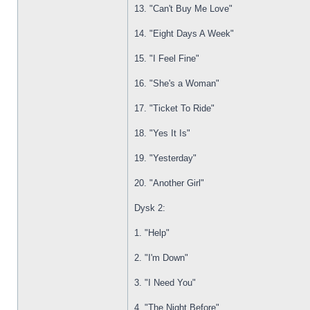
13. "Can't Buy Me Love"
14. "Eight Days A Week"
15. "I Feel Fine"
16. "She's a Woman"
17. "Ticket To Ride"
18. "Yes It Is"
19. "Yesterday"
20. "Another Girl"
Dysk 2:
1. "Help"
2. "I'm Down"
3. "I Need You"
4. "The Night Before"