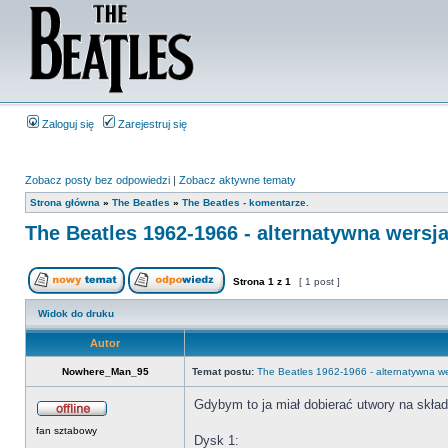
Zaloguj się
Zarejestruj się
Zobacz posty bez odpowiedzi
|
Zobacz aktywne tematy
Strona główna
»
The Beatles
»
The Beatles - komentarze.
The Beatles 1962-1966 - alternatywna wersj
Strona
1
z
1
[ 1 post ]
Widok do druku
Autor
Nowhere_Man_95
Temat postu:
The Beatles 1962-1966 - alternatywna we
Gdybym to ja miał dobierać utwory na skład
fan sztabowy
Dysk 1: