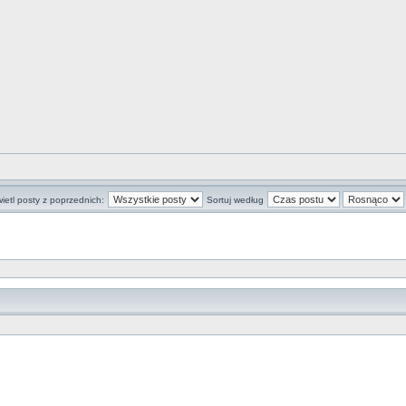
ietl posty z poprzednich:
Sortuj według