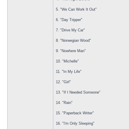
5. "We Can Work It Out"
6. "Day Tripper"
7. "Drive My Car"
8. "Norwegian Wood"
9. "Nowhere Man"
10. "Michelle"
11. "In My Life"
12. "Girl"
13. "If I Needed Someone"
14. "Rain"
15. "Paperback Writer"
16. "I'm Only Sleeping"