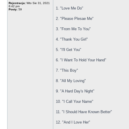
Rejestracja:
Wto Sie 31, 2021
6:42 pm
1. "Love Me Do"
Posty:
59
2. "Please Plesae Me"
3. "From Me To You"
4. "Thank You Girl"
5. "I'll Get You"
6. "I Want To Hold Your Hand"
7. "This Boy"
8. "All My Loving"
9. "A Hard Day's Night"
10. "I Call Your Name"
11. "I Should Have Known Better"
12. "And I Love Her"