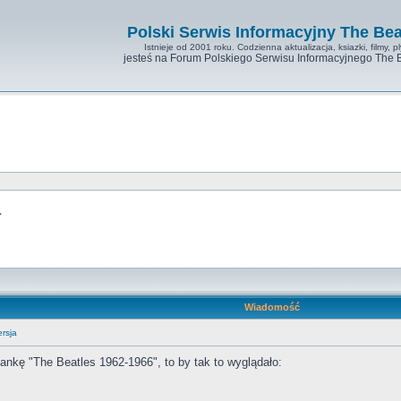
Polski Serwis Informacyjny The Bea
Istnieje od 2001 roku. Codzienna aktualizacja, ksiazki, filmy, pl
jesteś na Forum Polskiego Serwisu Informacyjnego The 
a
Wiadomość
rsja
ankę "The Beatles 1962-1966", to by tak to wyglądało: