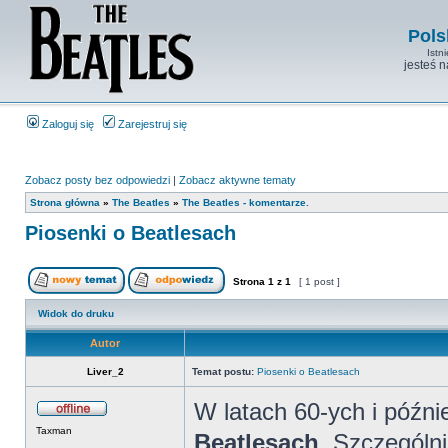
Pols
Istn
jesteś 
Zaloguj się
Zarejestruj się
Zobacz posty bez odpowiedzi
|
Zobacz aktywne tematy
Strona główna
»
The Beatles
»
The Beatles - komentarze.
Piosenki o Beatlesach
Strona
1
z
1
[ 1 post ]
Widok do druku
Autor
Liver_2
Temat postu:
Piosenki o Beatlesach
W latach 60-ych i późni
Taxman
Beatlesach
. Szczególn