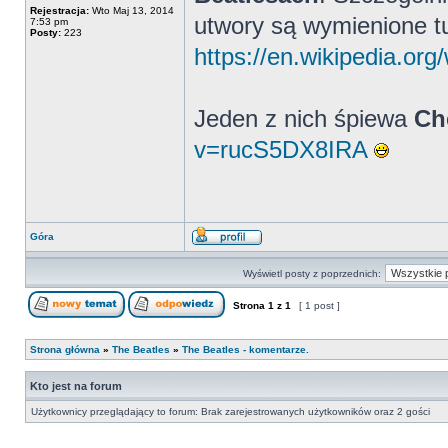
Rejestracja:
Wto Maj 13, 2014
utwory są wymienione tu
7:53 pm
Posty:
223
https://en.wikipedia.org
Jeden z nich śpiewa
Ch
v=rucS5DX8IRA
Góra
Wyświetl posty z poprzednich:
Strona
1
z
1
[ 1 post ]
Strona główna
»
The Beatles
»
The Beatles - komentarze.
Kto jest na forum
Użytkownicy przeglądający to forum: Brak zarejestrowanych użytkowników oraz 2 gości