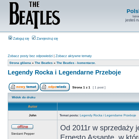
Pols
Istn
jesteś 
Zaloguj się
Zarejestruj się
Zobacz posty bez odpowiedzi
|
Zobacz aktywne tematy
Strona główna
»
The Beatles
»
The Beatles - komentarze.
Legendy Rocka i Legendarne Przeboje
Strona
1
z
1
[ 1 post ]
Widok do druku
Autor
John
Temat postu:
Legendy Rocka i Legendarne Przeboje
Od 2011r w sprzedaży j
Sierżant Pepper
Ernesto Assante, w któr