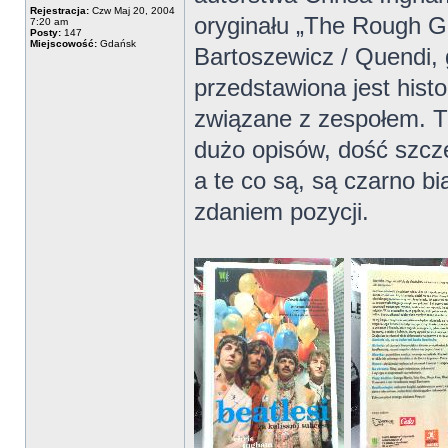
Rejestracja:
Czw Maj 20, 2004
oryginału „The Rough G
7:20 am
Posty:
147
Miejscowość:
Gdańsk
Bartoszewicz / Quendi, 
przedstawiona jest histo
związane z zespołem. T
dużo opisów, dość szcze
a te co są, są czarno bi
zdaniem pozycji.