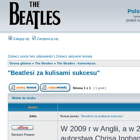
Pols
Istn
jesteś 
Zaloguj się
Zarejestruj się
Zobacz posty bez odpowiedzi
|
Zobacz aktywne tematy
Strona główna
»
The Beatles
»
The Beatles - komentarze.
"Beatlesi za kulisami sukcesu"
Strona
1
z
1
[ 1 post ]
Widok do druku
Autor
John
Temat postu:
"Beatlesi za kulisami sukcesu"
W 2009 r w Anglii, a w
Sierżant Pepper
autorstwa Chrisa Inghama