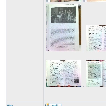
.
.
Góra