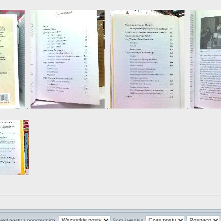
.
.
.
ietl posty z poprzednich:
Sortuj według