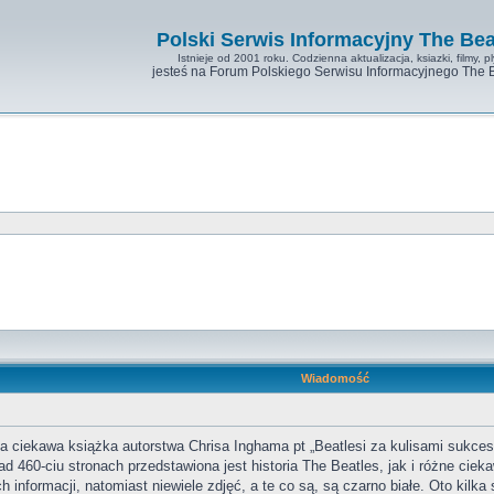
Polski Serwis Informacyjny The Bea
Istnieje od 2001 roku. Codzienna aktualizacja, ksiazki, filmy, pl
jesteś na Forum Polskiego Serwisu Informacyjnego The 
Wiadomość
a ciekawa książka autorstwa Chrisa Inghama pt „Beatlesi za kulisami sukcesu
d 460-ciu stronach przedstawiona jest historia The Beatles, jak i różne cie
informacji, natomiast niewiele zdjęć, a te co są, są czarno białe. Oto kilka