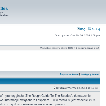
tles
yty.
Beatles
FAQ
Szukaj
Obecny czas: Czw Sie 06, 2026 1:59 pm
Wszystkie czasy w strefie UTC + 1 godzina (czas letni)
Poprzedni temat
|
Następny temat
Wysłany:
Wto Wrz 02, 2014 10:13 pm
”, tytuł oryginału „The Rough Guide To The Beatles”, tłumaczenie
kawe informacje związane z zespołem. Tu w Media M jest w cenie 49.90
 stron z tej dość ciekawej moim zdaniem pozycji.