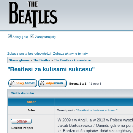
Zaloguj się
Zarejestruj się
Zobacz posty bez odpowiedzi
|
Zobacz aktywne tematy
Strona główna
»
The Beatles
»
The Beatles - komentarze.
"Beatlesi za kulisami sukcesu"
Strona
1
z
1
[ 1 post ]
Widok do druku
Autor
John
Temat postu:
"Beatlesi za kulisami sukcesu"
W 2009 r w Anglii, a w 2013 w Polsce wyszł
Jakub Bartoszewicz / Quendi, gdzie na pona
Sierżant Pepper
zł. Bardzo dużo opisów, dość szczegółowych 