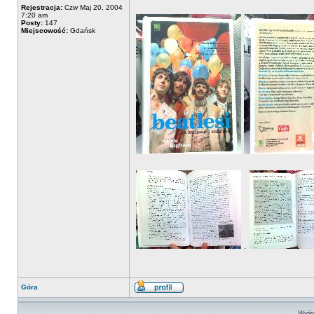
Rejestracja:
Czw Maj 20, 2004
7:20 am
Posty:
147
Miejscowość:
Gdańsk
.
Góra
Wyśw