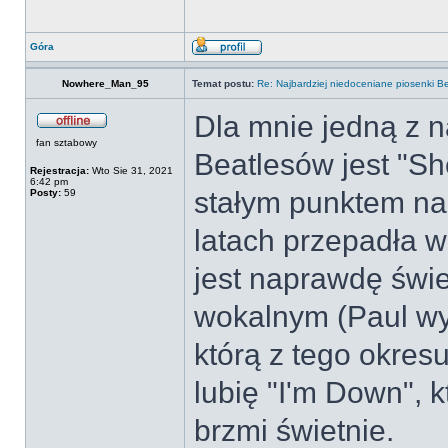
Góra
Nowhere_Man_95
Temat postu:
Re: Najbardziej niedoceniane piosenki B
Dla mnie jedną z n
fan sztabowy
Beatlesów jest "S
Rejestracja:
Wto Sie 31, 2021
6:42 pm
stałym punktem na
Posty:
59
latach przepadła w
jest naprawdę świ
wokalnym (Paul wyk
którą z tego okres
lubię "I'm Down", k
brzmi świetnie.