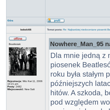
Góra
bobski66
Temat postu:
Re: Najbardziej niedoceniane piosenki B
Nowhere_Man_95 na
Beatlesiak
Dla mnie jedną z 
piosenek Beatles
roku była stałym 
późniejszych lata
Rejestracja:
Wto Kwi 11, 2006
10:21 pm
Posty:
2482
Miejscowość:
New Salt
hitów. A szkoda, 
pod względem wok