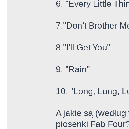
6. "Every Little Thi
7."Don't Brother M
8."I'll Get You"
9. "Rain"
10. "Long, Long, L
A jakie są (według
piosenki Fab Four