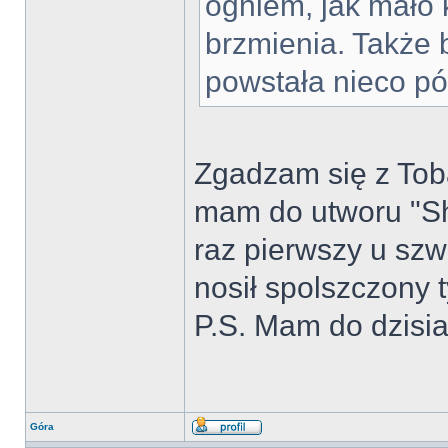
ogniem, jak mało k
brzmienia. Także 
powstała nieco póź
Zgadzam się z Tob
mam do utworu "Sh
raz pierwszy u sz
nosił spolszczony t
P.S. Mam do dzisi
Góra