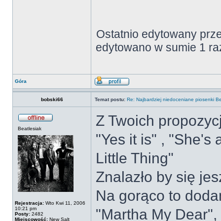
Ostatnio edytowany prz
edytowano w sumie 1 ra
Góra
bobski66
Temat postu:
Re: Najbardziej niedoceniane piosenki B
Z Twoich propozycji
Beatlesiak
"Yes it is" , "She'
Little Thing"
Znalazło by się je
Na gorąco to dodam 
Rejestracja:
Wto Kwi 11, 2006
10:21 pm
"Martha My Dear",
Posty:
2482
Miejscowość:
New Salt