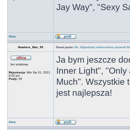
Jay Way", "Sexy Sad
Góra
Nowhere_Man_95
Temat postu:
Re: Najbardziej niedoceniane piosenki B
Ja bym jeszcze dod
fan sztabowy
Inner Light", "Only 
Rejestracja:
Wto Sie 31, 2021
6:42 pm
Much". Wszystkie t
Posty:
59
jest najlepsza!
Góra