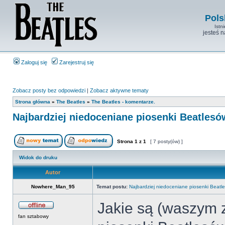
Pols
Istn
jesteś 
Zaloguj się
Zarejestruj się
Zobacz posty bez odpowiedzi
|
Zobacz aktywne tematy
Strona główna
»
The Beatles
»
The Beatles - komentarze.
Najbardziej niedoceniane piosenki Beatlesó
Strona
1
z
1
[ 7 posty(ów) ]
Widok do druku
Autor
Nowhere_Man_95
Temat postu:
Najbardziej niedoceniane piosenki Beatl
Jakie są (waszym 
fan sztabowy