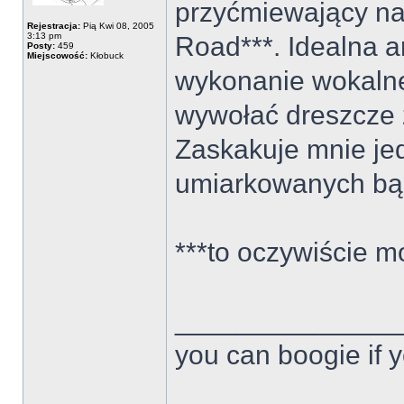
przyćmiewający na
Rejestracja:
Pią Kwi 08, 2005
3:13 pm
Road***. Idealna a
Posty:
459
Miejscowość:
Kłobuck
wykonanie wokalne.
wywołać dreszcze 
Zaskakuje mnie jed
umiarkowanych bąd
***to oczywiście m
______________
you can boogie if y