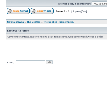
Wyświetl posty z poprzednich:
Strona
1
z
1
[ 7 posty(ów) ]
Strona główna
»
The Beatles
»
The Beatles - komentarze.
Kto jest na forum
Użytkownicy przeglądający to forum: Brak zarejestrowanych użytkowników oraz 5 gości
Szukaj: