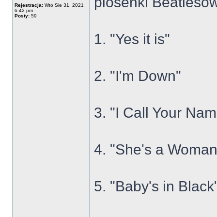
piosenki Beatlesów
Rejestracja:
Wto Sie 31, 2021
6:42 pm
Posty:
59
1. "Yes it is"
2. "I'm Down"
3. "I Call Your Na
4. "She's a Woman
5. "Baby's in Black