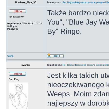
Nowhere_Man_95
Temat postu:
Re: Najbardziej niedoceniane piosenki B
Także bardzo niedo
fan sztabowy
You", "Blue Jay Wa
Rejestracja:
Wto Sie 31, 2021
6:42 pm
By" Ringo.
Posty:
59
Góra
svarog
Temat postu:
Re: Najbardziej niedoceniane piosenki B
Jest kilka takich 
Sun King
nieoczekiwanego k
Weeps. Moim zdani
najlepszy w dorob