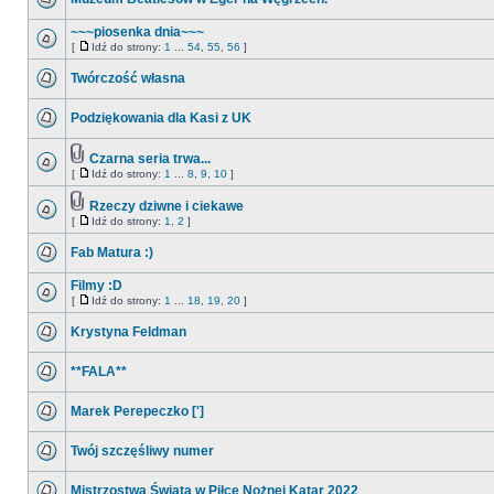
~~~piosenka dnia~~~
[
Idź do strony:
1
...
54
,
55
,
56
]
Twórczość własna
Podziękowania dla Kasi z UK
Czarna seria trwa...
[
Idź do strony:
1
...
8
,
9
,
10
]
Rzeczy dziwne i ciekawe
[
Idź do strony:
1
,
2
]
Fab Matura :)
Filmy :D
[
Idź do strony:
1
...
18
,
19
,
20
]
Krystyna Feldman
**FALA**
Marek Perepeczko [']
Twój szczęśliwy numer
Mistrzostwa Świata w Piłce Nożnej Katar 2022