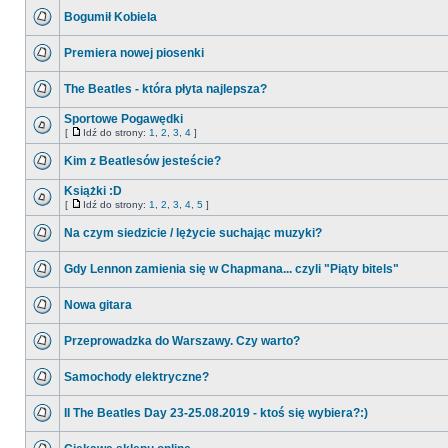
Bogumił Kobiela
Premiera nowej piosenki
The Beatles - która płyta najlepsza?
Sportowe Pogawędki
[
Idź do strony:
1
,
2
,
3
,
4
]
Kim z Beatlesów jesteście?
Książki :D
[
Idź do strony:
1
,
2
,
3
,
4
,
5
]
Na czym siedzicie / lężycie suchając muzyki?
Gdy Lennon zamienia się w Chapmana... czyli "Piąty bitels"
Nowa gitara
Przeprowadzka do Warszawy. Czy warto?
Samochody elektryczne?
II The Beatles Day 23-25.08.2019 - ktoś się wybiera?:)