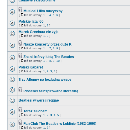
Ciekawe sklepu online
Musical i film muzyczny
[
Idź do strony:
1
...
4
,
5
,
6
]
Polskie lata '60
[
Idź do strony:
1
,
2
]
Marek Grechuta nie żyje
[
Idź do strony:
1
,
2
]
Nasze koncerty przez duże K
[
Idź do strony:
1
...
7
,
8
,
9
]
Znani, którzy lubią The Beatles
[
Idź do strony:
1
...
8
,
9
,
10
]
Polski Kabaret
[
Idź do strony:
1
,
2
,
3
,
4
]
Trzy Albumy na bezludną wyspę
Piosenki zainspirowane literaturą
Beatlesi w wersji reggae
Teraz słucham...
[
Idź do strony:
1
,
2
,
3
,
4
,
5
]
Fan Club The Beatles w Lublinie (1982-1990)
[
Idź do strony:
1
,
2
]