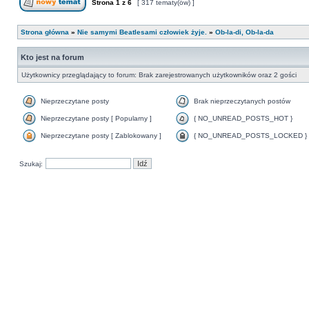
Strona
1
z
6
[ 317 tematy(ów) ]
Strona główna
»
Nie samymi Beatlesami człowiek żyje.
»
Ob-la-di, Ob-la-da
Kto jest na forum
Użytkownicy przeglądający to forum: Brak zarejestrowanych użytkowników oraz 2 gości
Nieprzeczytane posty
Brak nieprzeczytanych postów
Nieprzeczytane posty [ Popularny ]
{ NO_UNREAD_POSTS_HOT }
Nieprzeczytane posty [ Zablokowany ]
{ NO_UNREAD_POSTS_LOCKED }
Szukaj: