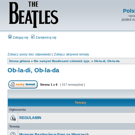
Pols
Istn
jesteś 
Zaloguj się
Zarejestruj się
Zobacz posty bez odpowiedzi
|
Zobacz aktywne tematy
Strona główna
»
Nie samymi Beatlesami człowiek żyje.
»
Ob-la-di, Ob-la-da
Ob-la-di, Ob-la-da
Strona
1
z
6
[ 317 tematy(ów) ]
Tematy
Ogłoszenia
REGULAMIN
Tematy
Muzeum Beatlesów w Eger na Węgrzech.