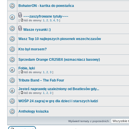
BohaterON - kartka do powstańca
~~~zaszyfrowane tytuły~~~
[
Idź do strony:
1
,
2
,
3
,
4
,
5
]
Wasze rysunki :)
Wasz Top 10 najlepszych piosenek wszechczasów
Kto był morsem?
Sprzedam Orange CR25BX (wzmacniacz basowy)
Fobie, lęki
[
Idź do strony:
1
,
2
,
3
]
Tribute Band – The Fab Four
Jesteś naprawdę uzależniony od Beatlesów gdy...
[
Idź do strony:
1
,
2
,
3
]
WOŚP 24 zagraj w grę dla dzieci i starszych ludzi
Anthology ksiazka
Wyświetl tematy z poprzednich: