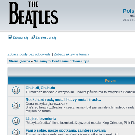
Pols
Istn
jesteś 
Zaloguj się
Zarejestruj się
Zobacz posty bez odpowiedzi
|
Zobacz aktywne tematy
Strona główna
»
Nie samymi Beatlesami człowiek żyje.
Forum
Ob-la-di, Ob-la-da
Tu możesz napisać o wszystkim ...nawet jeśli nie ma to związku z Beatles
Rock, hard rock, metal, heavy metal, trash...
Ostra muzyka gitarowa.<br>
She's so heavy ...Beatlesi - rzecz jasna - byli pierwsi ale ich następcy ra
miejsca na forum.
Lżejsze brzmienia
"Muzyka środka" i inne brzmienia lżejsze od metalu: King Crimson, Pink Floyd
Fani o sobie, nasze spotkania, zainteresowania_
Tu można się przedstawić, umówić się na spotkania w realu, itd.