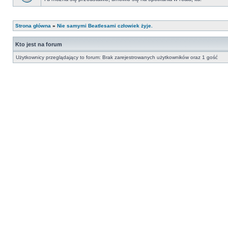
Strona główna
»
Nie samymi Beatlesami człowiek żyje.
Kto jest na forum
Użytkownicy przeglądający to forum: Brak zarejestrowanych użytkowników oraz 1 gość