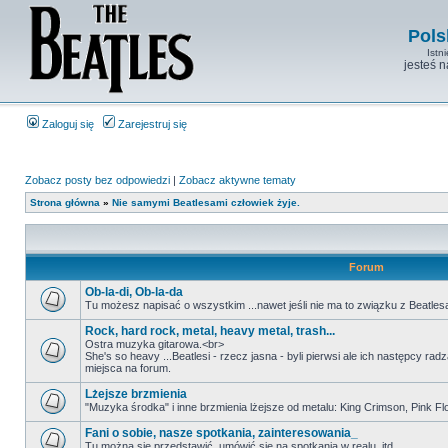
Pols
Istn
jesteś 
Zaloguj się
Zarejestruj się
Zobacz posty bez odpowiedzi
|
Zobacz aktywne tematy
Strona główna
»
Nie samymi Beatlesami człowiek żyje.
Forum
Ob-la-di, Ob-la-da
Tu możesz napisać o wszystkim ...nawet jeśli nie ma to związku z Beatles
Rock, hard rock, metal, heavy metal, trash...
Ostra muzyka gitarowa.<br>
She's so heavy ...Beatlesi - rzecz jasna - byli pierwsi ale ich następcy ra
miejsca na forum.
Lżejsze brzmienia
"Muzyka środka" i inne brzmienia lżejsze od metalu: King Crimson, Pink Floyd
Fani o sobie, nasze spotkania, zainteresowania_
Tu można się przedstawić, umówić się na spotkania w realu, itd.