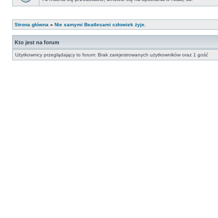
Strona główna
»
Nie samymi Beatlesami człowiek żyje.
Kto jest na forum
Użytkownicy przeglądający to forum: Brak zarejestrowanych użytkowników oraz 1 gość