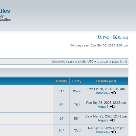
tles
yty.
Beatles
FAQ
Szukaj
Obecny czas: Czw Sie 06, 2026 8:03 pm
Wszystkie czasy w strefie UTC + 1 godzina (czas letni)
Tematy
Posty
Ostatni post
Pon Lip 20, 2026 1:40 am
317
8572
bobski66
Pon Sty 26, 2026 12:36 pm
52
789
Argus9
Czw Mar 23, 2023 12:41 pm
64
854
Argus9
Nie Lip 19, 2026 4:32 pm
187
7270
bobski66