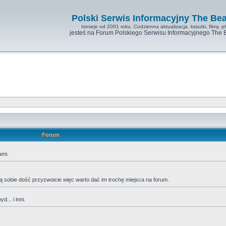
Polski Serwis Informacyjny The Bea
Istnieje od 2001 roku. Codzienna aktualizacja, ksiazki, filmy, pl
jesteś na Forum Polskiego Serwisu Informacyjnego The 
Forum
ami.
adzą sobie dość przyzwoicie więc warto dać im trochę miejsca na forum.
... i inni.