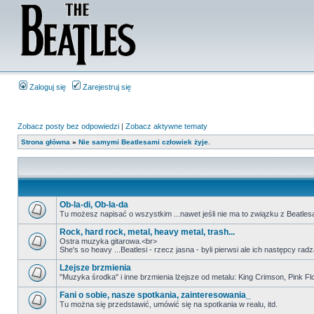
Zaloguj się
Zarejestruj się
Zobacz posty bez odpowiedzi
|
Zobacz aktywne tematy
Strona główna
»
Nie samymi Beatlesami człowiek żyje.
Ob-la-di, Ob-la-da
Tu możesz napisać o wszystkim ...nawet jeśli nie ma to związku z Beatles
Rock, hard rock, metal, heavy metal, trash...
Ostra muzyka gitarowa.<br>
She's so heavy ...Beatlesi - rzecz jasna - byli pierwsi ale ich następcy r
Lżejsze brzmienia
"Muzyka środka" i inne brzmienia lżejsze od metalu: King Crimson, Pink Floyd
Fani o sobie, nasze spotkania, zainteresowania_
Tu można się przedstawić, umówić się na spotkania w realu, itd.