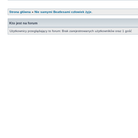
Strona główna
»
Nie samymi Beatlesami człowiek żyje.
Kto jest na forum
Użytkownicy przeglądający to forum: Brak zarejestrowanych użytkowników oraz 1 gość