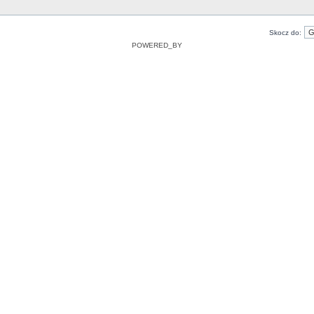
Skocz do:
POWERED_BY