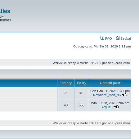
tles
yty.
Beatles
FAQ
Szukaj
Obecny czas: Pią Sie 07, 2026 1:32 pm
Wszystkie czasy w strefie UTC + 1 godzina (czas letni)
Tematy
Posty
Ostatni post
Sob Gru 11, 2021 9:41 pm
71
819
Nowhere_Man_95
Wto Lut 28, 2023 2:06 am
48
558
Argus9
Wszystkie czasy w strefie UTC + 1 godzina (czas letni)