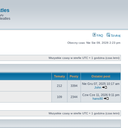
tles
yty.
Beatles
FAQ
Szukaj
Obecny czas: Nie Sie 09, 2026 2:23 pm
Wszystkie czasy w strefie UTC + 1 godzina (czas letni)
Tematy
Posty
Ostatni post
Nie Gru 07, 2025 10:17 am
212
3394
John
Czw Cze 11, 2026 9:11 pm
109
2344
hans80
Wszystkie czasy w strefie UTC + 1 godzina (czas letni)