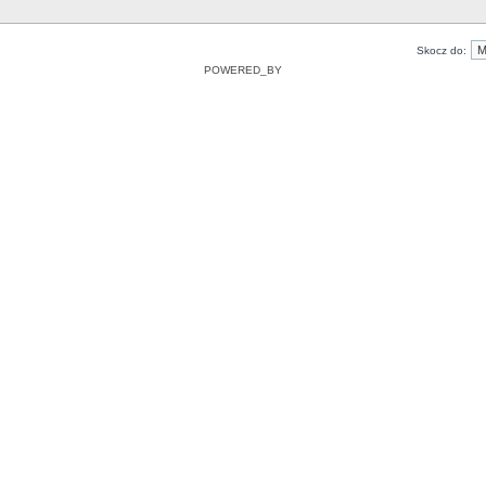
Skocz do:
POWERED_BY