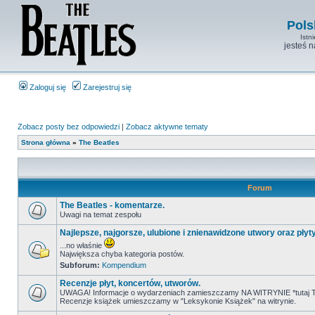
Pols
Istn
jesteś 
Zaloguj się
Zarejestruj się
Zobacz posty bez odpowiedzi
|
Zobacz aktywne tematy
Strona główna
»
The Beatles
Forum
The Beatles - komentarze.
Uwagi na temat zespołu
Najlepsze, najgorsze, ulubione i znienawidzone utwory oraz płyt
...no właśnie
Największa chyba kategoria postów.
Subforum:
Kompendium
Recenzje płyt, koncertów, utworów.
UWAGA! Informacje o wydarzeniach zamieszczamy NA WITRYNIE *tutaj T
Recenzje książek umieszczamy w "Leksykonie Książek" na witrynie.