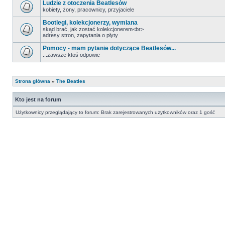
Ludzie z otoczenia Beatlesów
kobiety, żony, pracownicy, przyjaciele
Bootlegi, kolekcjonerzy, wymiana
skąd brać, jak zostać kolekcjonerem<br>
adresy stron, zapytania o płyty
Pomocy - mam pytanie dotyczące Beatlesów...
...zawsze ktoś odpowie
Strona główna
»
The Beatles
Kto jest na forum
Użytkownicy przeglądający to forum: Brak zarejestrowanych użytkowników oraz 1 gość