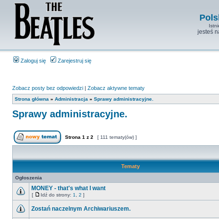
Pols
Istn
jesteś 
Zaloguj się
Zarejestruj się
Zobacz posty bez odpowiedzi
|
Zobacz aktywne tematy
Strona główna
»
Administracja
»
Sprawy administracyjne.
Sprawy administracyjne.
Strona
1
z
2
[ 111 tematy(ów) ]
Tematy
Ogłoszenia
MONEY - that's what I want
[
Idź do strony:
1
,
2
]
Zostań naczelnym Archiwariuszem.