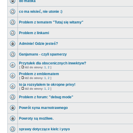
do matika
co ma wisieć, nie utonie :)
Problem z tematem "Tutaj się witamy"
Problem z linkami
Adminie! Gdzie jesteś?
Ganjamans - czyli spamerzy
Przytułek dla obscenicznych inwektyw?
[
Idź do strony:
1
,
2
]
Problem z emblematem
[
Idź do strony:
1
,
2
]
to ja rozsyłałem te okropne privy!
[
Idź do strony:
1
,
2
]
Problem z forum: "debug mode"
Powrót syna marnotrawnego
Powroty są możliwe.
sprawy dotyczące kielc i yoyo