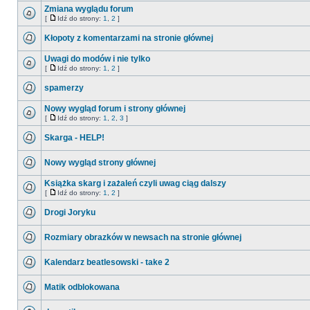
Zmiana wyglądu forum
[
Idź do strony:
1
,
2
]
Kłopoty z komentarzami na stronie głównej
Uwagi do modów i nie tylko
[
Idź do strony:
1
,
2
]
spamerzy
Nowy wygląd forum i strony głównej
[
Idź do strony:
1
,
2
,
3
]
Skarga - HELP!
Nowy wygląd strony głównej
Książka skarg i zażaleń czyli uwag ciąg dalszy
[
Idź do strony:
1
,
2
]
Drogi Joryku
Rozmiary obrazków w newsach na stronie głównej
Kalendarz beatlesowski - take 2
Matik odblokowana