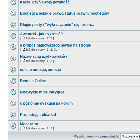
Kacie, czyń swoją powiność
Bootlegi a polskie prawo/status prawny bootlegów
Długie posty i "wykrzaczanie" się forum...
Awatarki - jak to zrobić?
[
Idź do strony:
1
,
2
]
a propos najnowszego newsa na stronie
[
Idź do strony:
1
,
2
,
3
,
4
]
Nazwy rang użytkowników
[
Idź do strony:
1
,
2
]
ech, te emocje, emocje
Beatles Online
Niezwykle mnie intryguje...
o poziomie dyskusji na Forum
Protestuję, reloaded
Moderator
[
Idź do strony:
1
,
2
]
Wyświetl tematy z poprzednich: