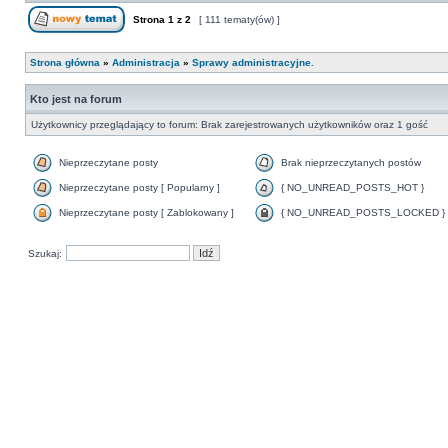
Strona
1
z
2
[ 111 tematy(ów) ]
Strona główna
»
Administracja
»
Sprawy administracyjne.
Kto jest na forum
Użytkownicy przeglądający to forum: Brak zarejestrowanych użytkowników oraz 1 gość
Nieprzeczytane posty
Brak nieprzeczytanych postów
Nieprzeczytane posty [ Popularny ]
{ NO_UNREAD_POSTS_HOT }
Nieprzeczytane posty [ Zablokowany ]
{ NO_UNREAD_POSTS_LOCKED }
Szukaj: