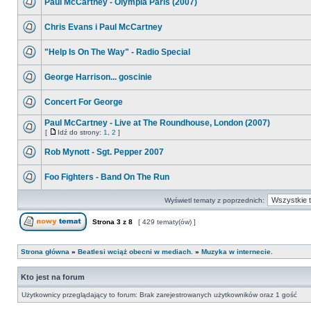
Paul McCartney - Olympia Paris (2007)
Chris Evans i Paul McCartney
"Help Is On The Way" - Radio Special
George Harrison... goscinie
Concert For George
Paul McCartney - Live at The Roundhouse, London (2007)
[
Idź do strony:
1
,
2
]
Rob Mynott - Sgt. Pepper 2007
Foo Fighters - Band On The Run
Wyświetl tematy z poprzednich:
Strona
3
z
8
[ 429 tematy(ów) ]
Strona główna
»
Beatlesi wciąż obecni w mediach.
»
Muzyka w internecie.
Kto jest na forum
Użytkownicy przeglądający to forum: Brak zarejestrowanych użytkowników oraz 1 gość