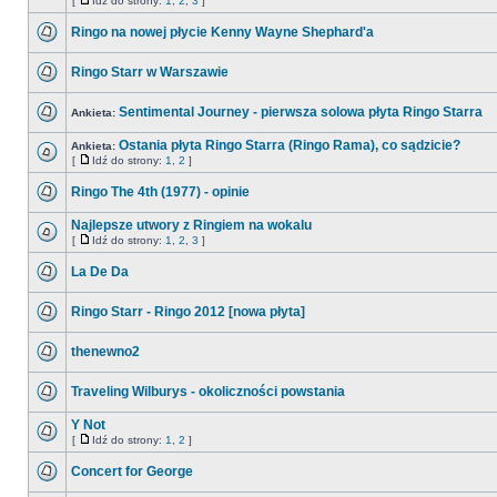
[
Idź do strony:
1
,
2
,
3
]
Ringo na nowej płycie Kenny Wayne Shephard'a
Ringo Starr w Warszawie
Sentimental Journey - pierwsza solowa płyta Ringo Starra
Ankieta:
Ostania płyta Ringo Starra (Ringo Rama), co sądzicie?
Ankieta:
[
Idź do strony:
1
,
2
]
Ringo The 4th (1977) - opinie
Najlepsze utwory z Ringiem na wokalu
[
Idź do strony:
1
,
2
,
3
]
La De Da
Ringo Starr - Ringo 2012 [nowa płyta]
thenewno2
Traveling Wilburys - okoliczności powstania
Y Not
[
Idź do strony:
1
,
2
]
Concert for George