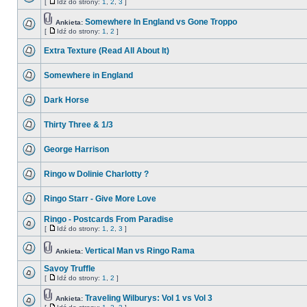
[
Idź do strony:
1
,
2
,
3
]
Somewhere In England vs Gone Troppo
Ankieta:
[
Idź do strony:
1
,
2
]
Extra Texture (Read All About It)
Somewhere in England
Dark Horse
Thirty Three & 1/3
George Harrison
Ringo w Dolinie Charlotty ?
Ringo Starr - Give More Love
Ringo - Postcards From Paradise
[
Idź do strony:
1
,
2
,
3
]
Vertical Man vs Ringo Rama
Ankieta:
Savoy Truffle
[
Idź do strony:
1
,
2
]
Traveling Wilburys: Vol 1 vs Vol 3
Ankieta: