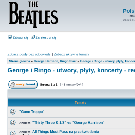
Pols
Istn
jesteś 
Zaloguj się
Zarejestruj się
Zobacz posty bez odpowiedzi
|
Zobacz aktywne tematy
Strona główna
»
George Harrison, Ringo Starr
»
George i Ringo - utwory, płyty, koncer
George i Ringo - utwory, płyty, koncerty - re
Strona
1
z
1
[ 48 tematy(ów) ]
Tematy
"Gone Troppo"
"Thirty Three & 1/3" vs "George Harrison"
Ankieta:
All Things Must Pass na prześwietleniu
Ankieta: