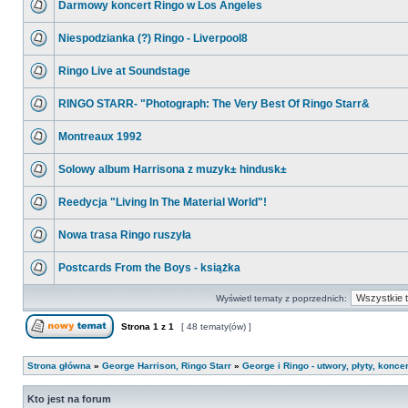
Darmowy koncert Ringo w Los Angeles
Niespodzianka (?) Ringo - Liverpool8
Ringo Live at Soundstage
RINGO STARR- "Photograph: The Very Best Of Ringo Starr&
Montreaux 1992
Solowy album Harrisona z muzyk± hindusk±
Reedycja "Living In The Material World"!
Nowa trasa Ringo ruszyła
Postcards From the Boys - książka
Wyświetl tematy z poprzednich:
Strona
1
z
1
[ 48 tematy(ów) ]
Strona główna
»
George Harrison, Ringo Starr
»
George i Ringo - utwory, płyty, koncer
Kto jest na forum