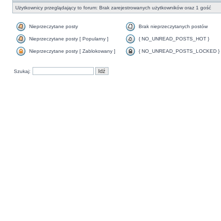
Użytkownicy przeglądający to forum: Brak zarejestrowanych użytkowników oraz 1 gość
Nieprzeczytane posty
Brak nieprzeczytanych postów
Nieprzeczytane posty [ Popularny ]
{ NO_UNREAD_POSTS_HOT }
Nieprzeczytane posty [ Zablokowany ]
{ NO_UNREAD_POSTS_LOCKED }
Szukaj: