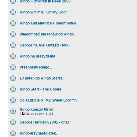
Ringo i Children In Need 2009
Ringo w filmie "Oh My God"
Ringo and Maurice Homemovies
Wiadomość dla fanów od Ringo
George na Alei Gwiazd - fotki
Ringo na prezydenta!
Przenosny Ringo...
10 pytan do Ringo Starra
Ringo Starr - The Cooler
Co sądzicie o "My Sweet Lord"??
Ringo konczy 66 lat
[
Idź do strony:
1
,
2
]
George Harrison 2001 - chat
Ringo-trzynastolatek.