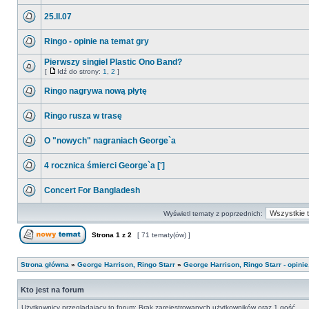
25.II.07
Ringo - opinie na temat gry
Pierwszy singiel Plastic Ono Band?
[
Idź do strony:
1
,
2
]
Ringo nagrywa nową płytę
Ringo rusza w trasę
O "nowych" nagraniach George`a
4 rocznica śmierci George`a [']
Concert For Bangladesh
Wyświetl tematy z poprzednich:
Strona
1
z
2
[ 71 tematy(ów) ]
Strona główna
»
George Harrison, Ringo Starr
»
George Harrison, Ringo Starr - opini
Kto jest na forum
Użytkownicy przeglądający to forum: Brak zarejestrowanych użytkowników oraz 1 gość