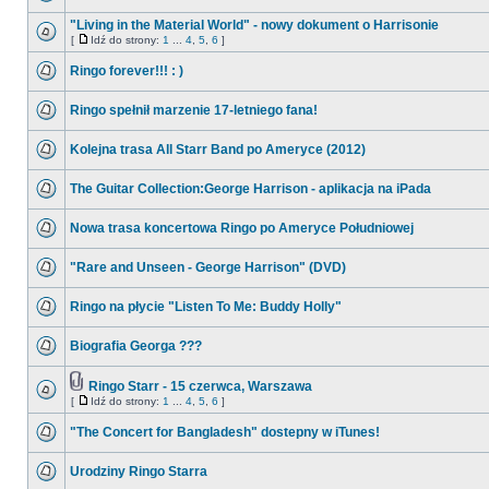
"Living in the Material World" - nowy dokument o Harrisonie
[
Idź do strony:
1
...
4
,
5
,
6
]
Ringo forever!!! : )
Ringo spełnił marzenie 17-letniego fana!
Kolejna trasa All Starr Band po Ameryce (2012)
The Guitar Collection:George Harrison - aplikacja na iPada
Nowa trasa koncertowa Ringo po Ameryce Południowej
"Rare and Unseen - George Harrison" (DVD)
Ringo na płycie "Listen To Me: Buddy Holly"
Biografia Georga ???
Ringo Starr - 15 czerwca, Warszawa
[
Idź do strony:
1
...
4
,
5
,
6
]
"The Concert for Bangladesh" dostepny w iTunes!
Urodziny Ringo Starra