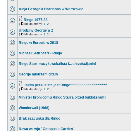
Aleja George'a Harrisona w Warszawie
Ringo 1977-83
[
Idź do strony:
1
,
2
]
Urodziny George`a :)
[
Idź do strony:
1
,
2
]
Ringo w Europie w 2018
Michael Seth Starr - Ringo
Ringo Starr muzyk, wokalista i... chrześcijanin!
George mistrzem gitary
Jakim perkusistą jest Ringo??????????????????
[
Idź do strony:
1
,
2
]
Minister broni domu Ringo Starra przed buldożerami!
Wonderwall (1968)
Brak szacunku dla Ringo
Nowa wersja "Octopus's Garden"