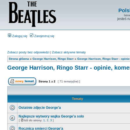
Pols
Istn
jesteś 
Zaloguj się
Zarejestruj się
Zobacz posty bez odpowiedzi
|
Zobacz aktywne tematy
Strona główna
»
George Harrison, Ringo Starr
»
George Harrison, Ringo Starr - opini
George Harrison, Ringo Starr - opinie, kome
Strona
1
z
2
[ 71 tematy(ów) ]
Tematy
Ostatnie zdjęcie George'a
Najlepsze wytwory wujka George'a solo
[
Idź do strony:
1
,
2
,
3
]
Rocznica smierci George'a