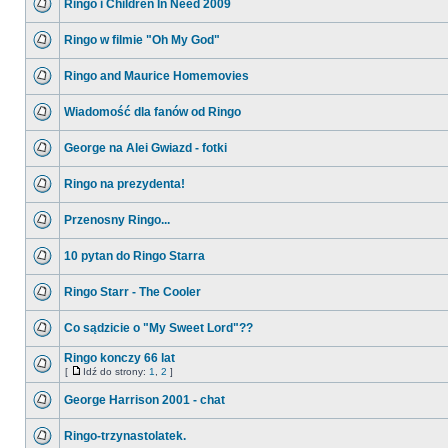
Ringo i Children In Need 2009
Ringo w filmie "Oh My God"
Ringo and Maurice Homemovies
Wiadomość dla fanów od Ringo
George na Alei Gwiazd - fotki
Ringo na prezydenta!
Przenosny Ringo...
10 pytan do Ringo Starra
Ringo Starr - The Cooler
Co sądzicie o "My Sweet Lord"??
Ringo konczy 66 lat
[
Idź do strony:
1
,
2
]
George Harrison 2001 - chat
Ringo-trzynastolatek.