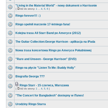
"Living in the Material World" - nowy dokument o Harrisonie
[
Idź do strony:
1
...
4
,
5
,
6
]
Ringo forever!!! : )
Ringo spełnił marzenie 17-letniego fana!
Kolejna trasa All Starr Band po Ameryce (2012)
The Guitar Collection:George Harrison - aplikacja na iPada
Nowa trasa koncertowa Ringo po Ameryce Południowej
"Rare and Unseen - George Harrison" (DVD)
Ringo na płycie "Listen To Me: Buddy Holly"
Biografia Georga ???
Ringo Starr - 15 czerwca, Warszawa
[
Idź do strony:
1
...
4
,
5
,
6
]
"The Concert for Bangladesh" dostepny w iTunes!
Urodziny Ringo Starra