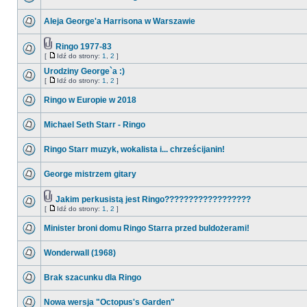
Aleja George'a Harrisona w Warszawie
Ringo 1977-83
[
Idź do strony:
1
,
2
]
Urodziny George`a :)
[
Idź do strony:
1
,
2
]
Ringo w Europie w 2018
Michael Seth Starr - Ringo
Ringo Starr muzyk, wokalista i... chrześcijanin!
George mistrzem gitary
Jakim perkusistą jest Ringo??????????????????
[
Idź do strony:
1
,
2
]
Minister broni domu Ringo Starra przed buldożerami!
Wonderwall (1968)
Brak szacunku dla Ringo
Nowa wersja "Octopus's Garden"