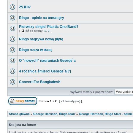
25.II.07
Ringo - opinie na temat gry
Pierwszy singiel Plastic Ono Band?
[
Idź do strony:
1
,
2
]
Ringo nagrywa nową płytę
Ringo rusza w trasę
O "nowych" nagraniach George`a
4 rocznica śmierci George`a [']
Concert For Bangladesh
Wyświetl tematy z poprzednich:
Strona
1
z
2
[ 71 tematy(ów) ]
Strona główna
»
George Harrison, Ringo Starr
»
George Harrison, Ringo Starr - opini
Kto jest na forum
Użytkownicy przeglądający to forum: Brak zarejestrowanych użytkowników oraz 1 gość