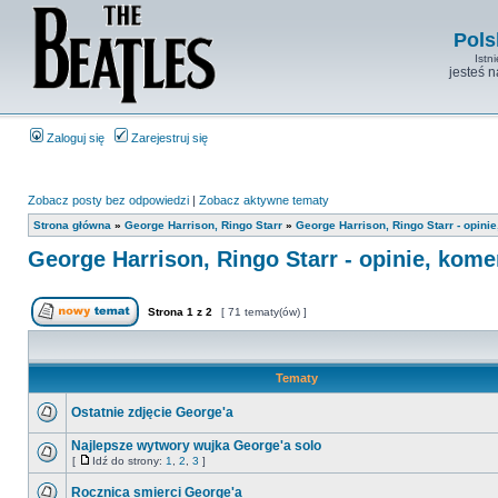
Pols
Istn
jesteś 
Zaloguj się
Zarejestruj się
Zobacz posty bez odpowiedzi
|
Zobacz aktywne tematy
Strona główna
»
George Harrison, Ringo Starr
»
George Harrison, Ringo Starr - opini
George Harrison, Ringo Starr - opinie, kome
Strona
1
z
2
[ 71 tematy(ów) ]
Tematy
Ostatnie zdjęcie George'a
Najlepsze wytwory wujka George'a solo
[
Idź do strony:
1
,
2
,
3
]
Rocznica smierci George'a