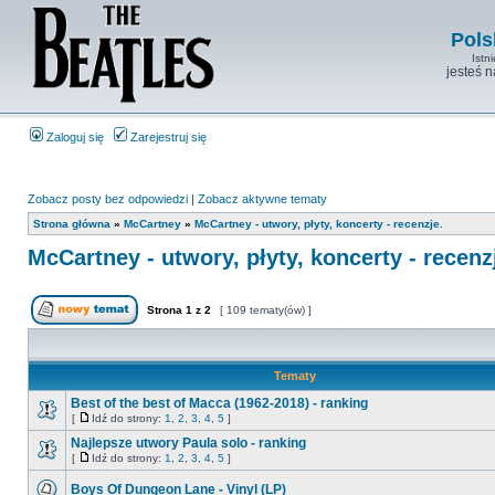
Pols
Istn
jesteś 
Zaloguj się
Zarejestruj się
Zobacz posty bez odpowiedzi
|
Zobacz aktywne tematy
Strona główna
»
McCartney
»
McCartney - utwory, płyty, koncerty - recenzje.
McCartney - utwory, płyty, koncerty - recenz
Strona
1
z
2
[ 109 tematy(ów) ]
Tematy
Best of the best of Macca (1962-2018) - ranking
[
Idź do strony:
1
,
2
,
3
,
4
,
5
]
Najlepsze utwory Paula solo - ranking
[
Idź do strony:
1
,
2
,
3
,
4
,
5
]
Boys Of Dungeon Lane - Vinyl (LP)