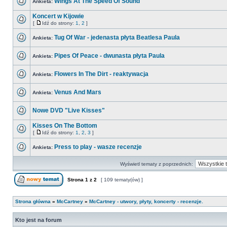
Wings At The Speed Of Sound
Ankieta:
Koncert w Kijowie
[
Idź do strony:
1
,
2
]
Tug Of War - jedenasta płyta Beatlesa Paula
Ankieta:
Pipes Of Peace - dwunasta płyta Paula
Ankieta:
Flowers In The Dirt - reaktywacja
Ankieta:
Venus And Mars
Ankieta:
Nowe DVD "Live Kisses"
Kisses On The Bottom
[
Idź do strony:
1
,
2
,
3
]
Press to play - wasze recenzje
Ankieta:
Wyświetl tematy z poprzednich:
Strona
1
z
2
[ 109 tematy(ów) ]
Strona główna
»
McCartney
»
McCartney - utwory, płyty, koncerty - recenzje.
Kto jest na forum