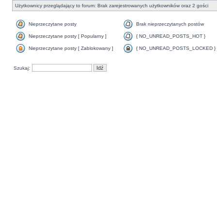
Użytkownicy przeglądający to forum: Brak zarejestrowanych użytkowników oraz 2 gości
Nieprzeczytane posty
Brak nieprzeczytanych postów
Nieprzeczytane posty [ Popularny ]
{ NO_UNREAD_POSTS_HOT }
Nieprzeczytane posty [ Zablokowany ]
{ NO_UNREAD_POSTS_LOCKED }
Szukaj: