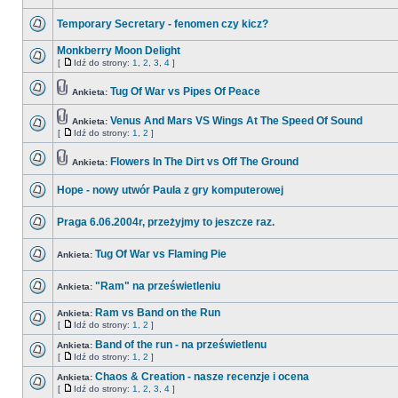
Temporary Secretary - fenomen czy kicz?
Monkberry Moon Delight
[
Idź do strony:
1
,
2
,
3
,
4
]
Tug Of War vs Pipes Of Peace
Ankieta:
Venus And Mars VS Wings At The Speed Of Sound
Ankieta:
[
Idź do strony:
1
,
2
]
Flowers In The Dirt vs Off The Ground
Ankieta:
Hope - nowy utwór Paula z gry komputerowej
Praga 6.06.2004r, przeżyjmy to jeszcze raz.
Tug Of War vs Flaming Pie
Ankieta:
"Ram" na prześwietleniu
Ankieta:
Ram vs Band on the Run
Ankieta:
[
Idź do strony:
1
,
2
]
Band of the run - na prześwietlenu
Ankieta:
[
Idź do strony:
1
,
2
]
Chaos & Creation - nasze recenzje i ocena
Ankieta:
[
Idź do strony:
1
,
2
,
3
,
4
]