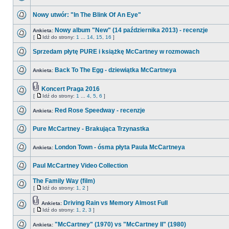
Nowy utwór: "In The Blink Of An Eye"
Nowy album "New" (14 października 2013) - recenzje
Ankieta:
[
Idź do strony:
1
...
14
,
15
,
16
]
Sprzedam płytę PURE i książkę McCartney w rozmowach
Back To The Egg - dziewiątka McCartneya
Ankieta:
Koncert Praga 2016
[
Idź do strony:
1
...
4
,
5
,
6
]
Red Rose Speedway - recenzje
Ankieta:
Pure McCartney - Brakująca Trzynastka
London Town - ósma płyta Paula McCartneya
Ankieta:
Paul McCartney Video Collection
The Family Way (film)
[
Idź do strony:
1
,
2
]
Driving Rain vs Memory Almost Full
Ankieta:
[
Idź do strony:
1
,
2
,
3
]
"McCartney" (1970) vs "McCartney II" (1980)
Ankieta: