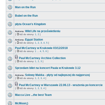
Man on the Run
Bubel on the Run
płyta Ocean's Kingdom
Wild Life na prześwietleniu
Ankieta:
[
Idź do strony:
1
,
2
]
Egypt Station
Ankieta:
[
Idź do strony:
1
,
2
,
3
,
4
,
5
]
Paul McCartney w Krakowie 03/12/2018
[
Idź do strony:
1
...
4
,
5
,
6
]
Paul McCartney Archive Collection
[
Idź do strony:
1
,
2
,
3
]
Sprzedam bilet na koncert Paula w Krakowie 3.12
Solowy Makka - płyty od najlepszej do najgorszej
Ankieta:
[
Idź do strony:
1
,
2
,
3
,
4
]
Paul McCartney w Warszawie 22.06.13 - wrażenia po koncercie
[
Idź do strony:
1
,
2
,
3
,
4
]
Macca Live ...the best Team
McMoon;)