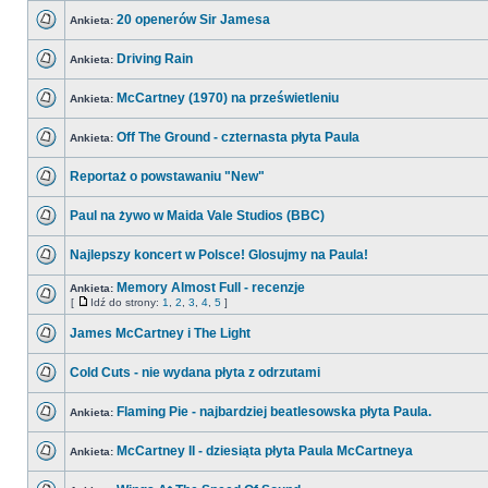
20 openerów Sir Jamesa
Ankieta:
Driving Rain
Ankieta:
McCartney (1970) na prześwietleniu
Ankieta:
Off The Ground - czternasta płyta Paula
Ankieta:
Reportaż o powstawaniu "New"
Paul na żywo w Maida Vale Studios (BBC)
Najlepszy koncert w Polsce! Glosujmy na Paula!
Memory Almost Full - recenzje
Ankieta:
[
Idź do strony:
1
,
2
,
3
,
4
,
5
]
James McCartney i The Light
Cold Cuts - nie wydana płyta z odrzutami
Flaming Pie - najbardziej beatlesowska płyta Paula.
Ankieta:
McCartney II - dziesiąta płyta Paula McCartneya
Ankieta: