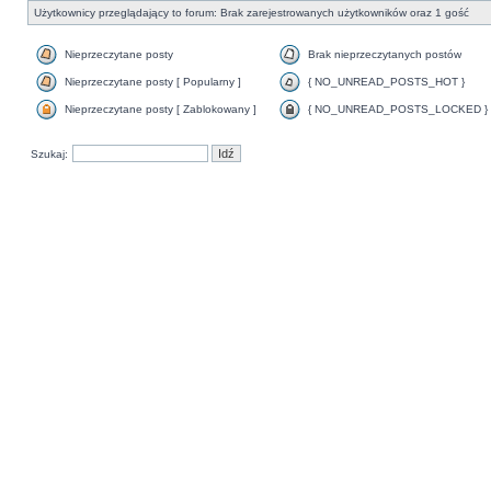
Użytkownicy przeglądający to forum: Brak zarejestrowanych użytkowników oraz 1 gość
Nieprzeczytane posty
Brak nieprzeczytanych postów
Nieprzeczytane posty [ Popularny ]
{ NO_UNREAD_POSTS_HOT }
Nieprzeczytane posty [ Zablokowany ]
{ NO_UNREAD_POSTS_LOCKED }
Szukaj: