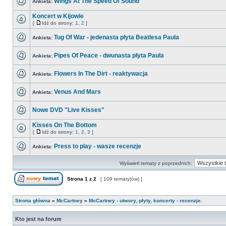
Wings At The Speed Of Sound
Ankieta:
Koncert w Kijowie
[
Idź do strony:
1
,
2
]
Tug Of War - jedenasta płyta Beatlesa Paula
Ankieta:
Pipes Of Peace - dwunasta płyta Paula
Ankieta:
Flowers In The Dirt - reaktywacja
Ankieta:
Venus And Mars
Ankieta:
Nowe DVD "Live Kisses"
Kisses On The Bottom
[
Idź do strony:
1
,
2
,
3
]
Press to play - wasze recenzje
Ankieta:
Wyświetl tematy z poprzednich:
Strona
1
z
2
[ 109 tematy(ów) ]
Strona główna
»
McCartney
»
McCartney - utwory, płyty, koncerty - recenzje.
Kto jest na forum