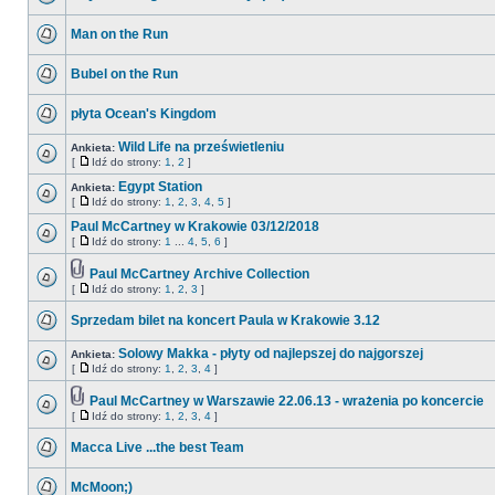
Man on the Run
Bubel on the Run
płyta Ocean's Kingdom
Wild Life na prześwietleniu
Ankieta:
[
Idź do strony:
1
,
2
]
Egypt Station
Ankieta:
[
Idź do strony:
1
,
2
,
3
,
4
,
5
]
Paul McCartney w Krakowie 03/12/2018
[
Idź do strony:
1
...
4
,
5
,
6
]
Paul McCartney Archive Collection
[
Idź do strony:
1
,
2
,
3
]
Sprzedam bilet na koncert Paula w Krakowie 3.12
Solowy Makka - płyty od najlepszej do najgorszej
Ankieta:
[
Idź do strony:
1
,
2
,
3
,
4
]
Paul McCartney w Warszawie 22.06.13 - wrażenia po koncercie
[
Idź do strony:
1
,
2
,
3
,
4
]
Macca Live ...the best Team
McMoon;)