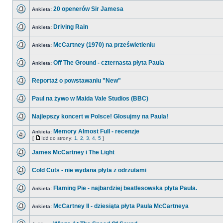
20 openerów Sir Jamesa
Ankieta:
Driving Rain
Ankieta:
McCartney (1970) na prześwietleniu
Ankieta:
Off The Ground - czternasta płyta Paula
Ankieta:
Reportaż o powstawaniu "New"
Paul na żywo w Maida Vale Studios (BBC)
Najlepszy koncert w Polsce! Glosujmy na Paula!
Memory Almost Full - recenzje
Ankieta:
[
Idź do strony:
1
,
2
,
3
,
4
,
5
]
James McCartney i The Light
Cold Cuts - nie wydana płyta z odrzutami
Flaming Pie - najbardziej beatlesowska płyta Paula.
Ankieta:
McCartney II - dziesiąta płyta Paula McCartneya
Ankieta: