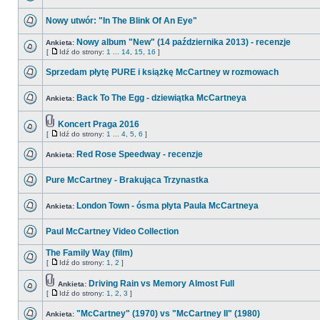
Nowy utwór: "In The Blink Of An Eye"
Nowy album "New" (14 października 2013) - recenzje
Ankieta:
[
Idź do strony:
1
...
14
,
15
,
16
]
Sprzedam płytę PURE i książkę McCartney w rozmowach
Back To The Egg - dziewiątka McCartneya
Ankieta:
Koncert Praga 2016
[
Idź do strony:
1
...
4
,
5
,
6
]
Red Rose Speedway - recenzje
Ankieta:
Pure McCartney - Brakująca Trzynastka
London Town - ósma płyta Paula McCartneya
Ankieta:
Paul McCartney Video Collection
The Family Way (film)
[
Idź do strony:
1
,
2
]
Driving Rain vs Memory Almost Full
Ankieta:
[
Idź do strony:
1
,
2
,
3
]
"McCartney" (1970) vs "McCartney II" (1980)
Ankieta: