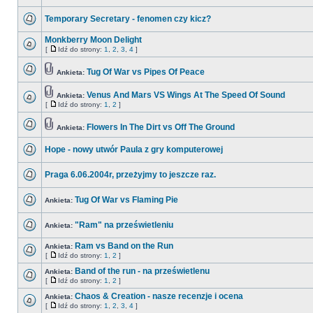
Temporary Secretary - fenomen czy kicz?
Monkberry Moon Delight
[
Idź do strony:
1
,
2
,
3
,
4
]
Tug Of War vs Pipes Of Peace
Ankieta:
Venus And Mars VS Wings At The Speed Of Sound
Ankieta:
[
Idź do strony:
1
,
2
]
Flowers In The Dirt vs Off The Ground
Ankieta:
Hope - nowy utwór Paula z gry komputerowej
Praga 6.06.2004r, przeżyjmy to jeszcze raz.
Tug Of War vs Flaming Pie
Ankieta:
"Ram" na prześwietleniu
Ankieta:
Ram vs Band on the Run
Ankieta:
[
Idź do strony:
1
,
2
]
Band of the run - na prześwietlenu
Ankieta:
[
Idź do strony:
1
,
2
]
Chaos & Creation - nasze recenzje i ocena
Ankieta:
[
Idź do strony:
1
,
2
,
3
,
4
]