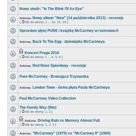
Nowy utwór: "In The Blink Of An Eye"
Nowy album "New" (14 października 2013) - recenzje
Ankieta:
[
Idź do strony:
1
...
14
,
15
,
16
]
Sprzedam płytę PURE i książkę McCartney w rozmowach
Back To The Egg - dziewiątka McCartneya
Ankieta:
Koncert Praga 2016
[
Idź do strony:
1
...
4
,
5
,
6
]
Red Rose Speedway - recenzje
Ankieta:
Pure McCartney - Brakująca Trzynastka
London Town - ósma płyta Paula McCartneya
Ankieta:
Paul McCartney Video Collection
The Family Way (film)
[
Idź do strony:
1
,
2
]
Driving Rain vs Memory Almost Full
Ankieta:
[
Idź do strony:
1
,
2
,
3
]
"McCartney" (1970) vs "McCartney II" (1980)
Ankieta: