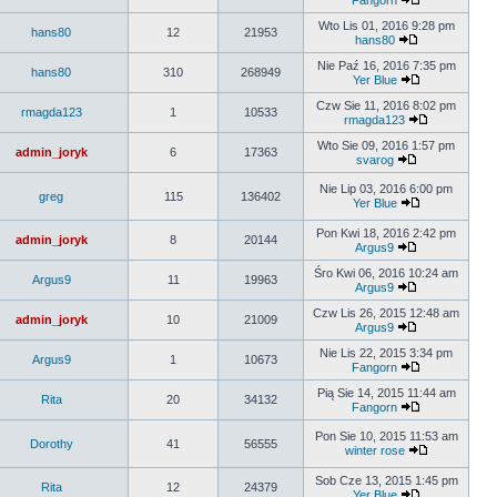
Fangorn
Wto Lis 01, 2016 9:28 pm
hans80
12
21953
hans80
Nie Paź 16, 2016 7:35 pm
hans80
310
268949
Yer Blue
Czw Sie 11, 2016 8:02 pm
rmagda123
1
10533
rmagda123
Wto Sie 09, 2016 1:57 pm
admin_joryk
6
17363
svarog
Nie Lip 03, 2016 6:00 pm
greg
115
136402
Yer Blue
Pon Kwi 18, 2016 2:42 pm
admin_joryk
8
20144
Argus9
Śro Kwi 06, 2016 10:24 am
Argus9
11
19963
Argus9
Czw Lis 26, 2015 12:48 am
admin_joryk
10
21009
Argus9
Nie Lis 22, 2015 3:34 pm
Argus9
1
10673
Fangorn
Pią Sie 14, 2015 11:44 am
Rita
20
34132
Fangorn
Pon Sie 10, 2015 11:53 am
Dorothy
41
56555
winter rose
Sob Cze 13, 2015 1:45 pm
Rita
12
24379
Yer Blue