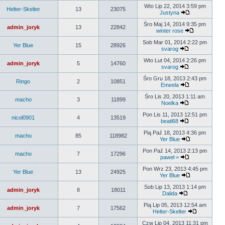
Wto Lip 22, 2014 3:59 pm
Helter-Skelter
13
23075
Justyna
Śro Maj 14, 2014 9:35 pm
admin_joryk
13
22842
winter rose
Sob Mar 01, 2014 2:22 pm
Yer Blue
15
28926
svarog
Wto Lut 04, 2014 2:26 pm
admin_joryk
5
14760
svarog
Śro Gru 18, 2013 2:43 pm
Ringo
2
10851
Emeela
Śro Lis 20, 2013 1:11 am
macho
3
11899
Noelka
Pon Lis 11, 2013 12:51 pm
nicol0901
4
13519
beatl68
Pią Paź 18, 2013 4:36 pm
macho
85
118982
Yer Blue
Pon Paź 14, 2013 2:13 pm
macho
7
17296
paweł =
Pon Wrz 23, 2013 4:45 pm
Yer Blue
13
24925
Yer Blue
Sob Lip 13, 2013 1:14 pm
admin_joryk
8
18011
Dalida
Pią Lip 05, 2013 12:54 am
admin_joryk
7
17562
Helter-Skelter
Czw Lip 04, 2013 11:31 pm