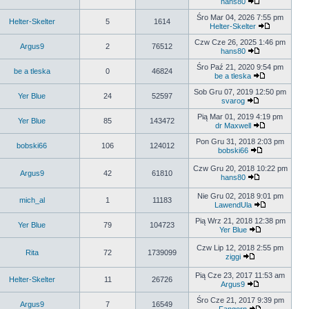
hans80
Śro Mar 04, 2026 7:55 pm
Helter-Skelter
5
1614
Helter-Skelter
Czw Cze 26, 2025 1:46 pm
Argus9
2
76512
hans80
Śro Paź 21, 2020 9:54 pm
be a tleska
0
46824
be a tleska
Sob Gru 07, 2019 12:50 pm
Yer Blue
24
52597
svarog
Pią Mar 01, 2019 4:19 pm
Yer Blue
85
143472
dr Maxwell
Pon Gru 31, 2018 2:03 pm
bobski66
106
124012
bobski66
Czw Gru 20, 2018 10:22 pm
Argus9
42
61810
hans80
Nie Gru 02, 2018 9:01 pm
mich_al
1
11183
LawendUla
Pią Wrz 21, 2018 12:38 pm
Yer Blue
79
104723
Yer Blue
Czw Lip 12, 2018 2:55 pm
Rita
72
1739099
ziggi
Pią Cze 23, 2017 11:53 am
Helter-Skelter
11
26726
Argus9
Śro Cze 21, 2017 9:39 pm
Argus9
7
16549