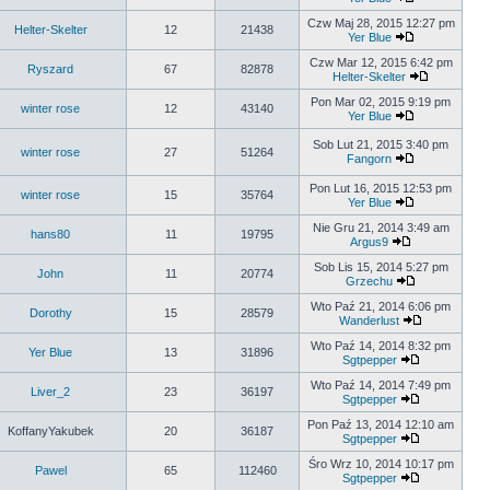
Czw Maj 28, 2015 12:27 pm
Helter-Skelter
12
21438
Yer Blue
Czw Mar 12, 2015 6:42 pm
Ryszard
67
82878
Helter-Skelter
Pon Mar 02, 2015 9:19 pm
winter rose
12
43140
Yer Blue
Sob Lut 21, 2015 3:40 pm
winter rose
27
51264
Fangorn
Pon Lut 16, 2015 12:53 pm
winter rose
15
35764
Yer Blue
Nie Gru 21, 2014 3:49 am
hans80
11
19795
Argus9
Sob Lis 15, 2014 5:27 pm
John
11
20774
Grzechu
Wto Paź 21, 2014 6:06 pm
Dorothy
15
28579
Wanderlust
Wto Paź 14, 2014 8:32 pm
Yer Blue
13
31896
Sgtpepper
Wto Paź 14, 2014 7:49 pm
Liver_2
23
36197
Sgtpepper
Pon Paź 13, 2014 12:10 am
KoffanyYakubek
20
36187
Sgtpepper
Śro Wrz 10, 2014 10:17 pm
Pawel
65
112460
Sgtpepper