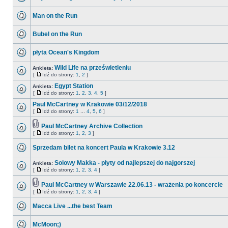
Man on the Run
Bubel on the Run
płyta Ocean's Kingdom
Wild Life na prześwietleniu
Ankieta:
[
Idź do strony:
1
,
2
]
Egypt Station
Ankieta:
[
Idź do strony:
1
,
2
,
3
,
4
,
5
]
Paul McCartney w Krakowie 03/12/2018
[
Idź do strony:
1
...
4
,
5
,
6
]
Paul McCartney Archive Collection
[
Idź do strony:
1
,
2
,
3
]
Sprzedam bilet na koncert Paula w Krakowie 3.12
Solowy Makka - płyty od najlepszej do najgorszej
Ankieta:
[
Idź do strony:
1
,
2
,
3
,
4
]
Paul McCartney w Warszawie 22.06.13 - wrażenia po koncercie
[
Idź do strony:
1
,
2
,
3
,
4
]
Macca Live ...the best Team
McMoon;)