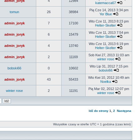
admin_joryk
4
12984
katemacca67
Pią Cze 14, 2013 3:34 pm
tomun
26
38984
Yer Blue
Wto Cze 11, 2013 8:23 pm
admin_joryk
7
17100
Helter-Skelter
Wto Cze 11, 2013 7:54 pm
admin_joryk
6
15479
Helter-Skelter
Wto Cze 11, 2013 6:19 pm
admin_joryk
4
13740
Helter-Skelter
Sob Kwi 27, 2013 11:03 am
admin_joryk
2
11169
winter rose
Wto Lip 31, 2012 7:15 pm
bobski66
0
10602
bobski66
Wto Kwi 10, 2012 10:49 am
admin_joryk
43
55433
Noelka
Pią Mar 02, 2012 12:07 pm
winter rose
2
11191
winter rose
Idź do strony
1
,
2
Następna
Wszystkie czasy w strefie UTC + 1 godzina (czas letni)