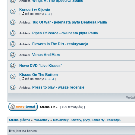
Wings At The Speed Of Sound
Ankieta:
Koncert w Kijowie
[
Idź do strony:
1
,
2
]
Tug Of War - jedenasta płyta Beatlesa Paula
Ankieta:
Pipes Of Peace - dwunasta płyta Paula
Ankieta:
Flowers In The Dirt - reaktywacja
Ankieta:
Venus And Mars
Ankieta:
Nowe DVD "Live Kisses"
Kisses On The Bottom
[
Idź do strony:
1
,
2
,
3
]
Press to play - wasze recenzje
Ankieta:
Wyświe
Strona
1
z
2
[ 109 tematy(ów) ]
Strona główna
»
McCartney
»
McCartney - utwory, płyty, koncerty - recenzje.
Kto jest na forum