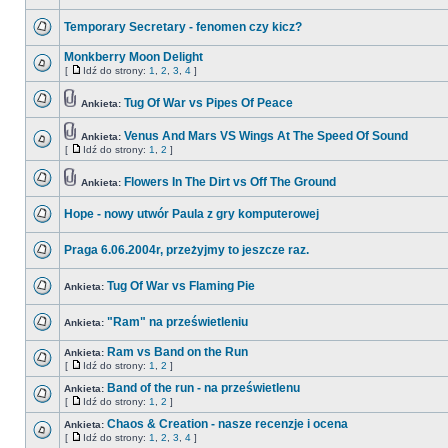
Temporary Secretary - fenomen czy kicz?
Monkberry Moon Delight
[
Idź do strony:
1
,
2
,
3
,
4
]
Tug Of War vs Pipes Of Peace
Ankieta:
Venus And Mars VS Wings At The Speed Of Sound
Ankieta:
[
Idź do strony:
1
,
2
]
Flowers In The Dirt vs Off The Ground
Ankieta:
Hope - nowy utwór Paula z gry komputerowej
Praga 6.06.2004r, przeżyjmy to jeszcze raz.
Tug Of War vs Flaming Pie
Ankieta:
"Ram" na prześwietleniu
Ankieta:
Ram vs Band on the Run
Ankieta:
[
Idź do strony:
1
,
2
]
Band of the run - na prześwietlenu
Ankieta:
[
Idź do strony:
1
,
2
]
Chaos & Creation - nasze recenzje i ocena
Ankieta:
[
Idź do strony:
1
,
2
,
3
,
4
]