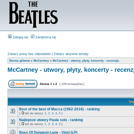
Zaloguj się
Zarejestruj się
Zobacz posty bez odpowiedzi
|
Zobacz aktywne tematy
Strona główna
»
McCartney
»
McCartney - utwory, płyty, koncerty - recenzje.
McCartney - utwory, płyty, koncerty - recenz
Strona
1
z
2
[ 109 tematy(ów) ]
Te
Best of the best of Macca (1962-2018) - ranking
[
Idź do strony:
1
,
2
,
3
,
4
,
5
]
Najlepsze utwory Paula solo - ranking
[
Idź do strony:
1
,
2
,
3
,
4
,
5
]
Boys Of Dungeon Lane - Vinyl (LP)