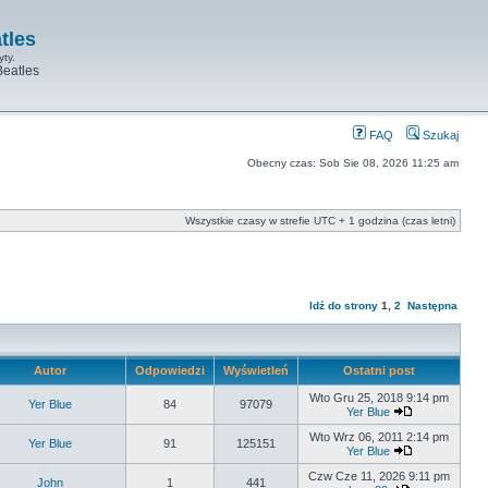
tles
yty.
Beatles
FAQ
Szukaj
Obecny czas: Sob Sie 08, 2026 11:25 am
Wszystkie czasy w strefie UTC + 1 godzina (czas letni)
Idź do strony
1
,
2
Następna
Autor
Odpowiedzi
Wyświetleń
Ostatni post
Wto Gru 25, 2018 9:14 pm
Yer Blue
84
97079
Yer Blue
Wto Wrz 06, 2011 2:14 pm
Yer Blue
91
125151
Yer Blue
Czw Cze 11, 2026 9:11 pm
John
1
441