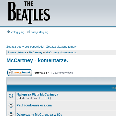
Zaloguj się
Zarejestruj się
Zobacz posty bez odpowiedzi
|
Zobacz aktywne tematy
Strona główna
»
McCartney
»
McCartney - komentarze.
McCartney - komentarze.
Strona
1
z
4
[ 212 tematy(ów) ]
Te
Najlepsza Płyta McCartneya
[
Idź do strony:
1
,
2
,
3
,
4
]
Paul i cudownie ocalona
Dziewczyny McCartneya w 60s