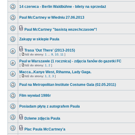
14 czerwca - Berlin Waldbühne - bilety na sprzedaż
Paul McCartney w Wiedniu 27.06.2013
Paul McCartney "basistą wszechczasow"!
Zakupy w sklepie Paula
Trasa 'Out There' (2013-2015)
[
Idź do strony:
1
...
9
,
10
,
11
]
Paul w Warszawie (1 rocznica) - zdjęcia fanów do gazetki FC
[
Idź do strony:
1
,
2
]
Macca...Kanye West, Rihanna, Lady Gaga.
[
Idź do strony:
1
,
2
,
3
]
Paul na Metropolitan Institute Costume Gala (02.05.2011)
Film wywiad 1986r
Posiadam płytę z autografem Paula
Dziwne zdjęcia Paula
Plac Paula McCartney'a