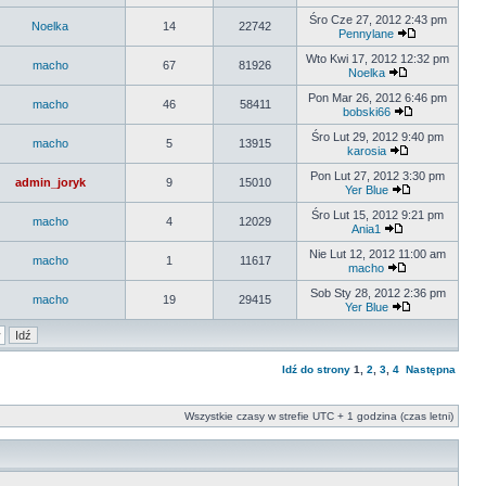
Śro Cze 27, 2012 2:43 pm
Noelka
14
22742
Pennylane
Wto Kwi 17, 2012 12:32 pm
macho
67
81926
Noelka
Pon Mar 26, 2012 6:46 pm
macho
46
58411
bobski66
Śro Lut 29, 2012 9:40 pm
macho
5
13915
karosia
Pon Lut 27, 2012 3:30 pm
admin_joryk
9
15010
Yer Blue
Śro Lut 15, 2012 9:21 pm
macho
4
12029
Ania1
Nie Lut 12, 2012 11:00 am
macho
1
11617
macho
Sob Sty 28, 2012 2:36 pm
macho
19
29415
Yer Blue
Idź do strony
1
,
2
,
3
,
4
Następna
Wszystkie czasy w strefie UTC + 1 godzina (czas letni)