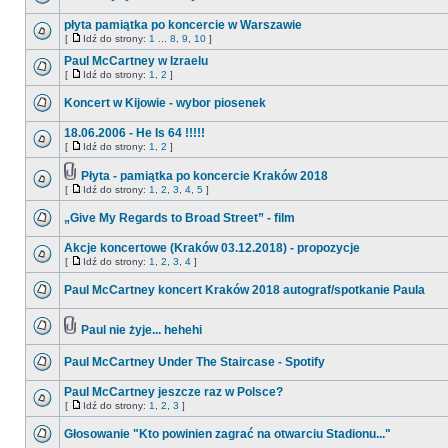
płyta pamiątka po koncercie w Warszawie
[
Idź do strony:
1
...
8
,
9
,
10
]
Paul McCartney w Izraelu
[
Idź do strony:
1
,
2
]
Koncert w Kijowie - wybor piosenek
18.06.2006 - He Is 64 !!!!!
[
Idź do strony:
1
,
2
]
Płyta - pamiątka po koncercie Kraków 2018
[
Idź do strony:
1
,
2
,
3
,
4
,
5
]
„Give My Regards to Broad Street” - film
Akcje koncertowe (Kraków 03.12.2018) - propozycje
[
Idź do strony:
1
,
2
,
3
,
4
]
Paul McCartney koncert Kraków 2018 autograf/spotkanie Paula
Paul nie żyje... hehehi
Paul McCartney Under The Staircase - Spotify
Paul McCartney jeszcze raz w Polsce?
[
Idź do strony:
1
,
2
,
3
]
Głosowanie "Kto powinien zagrać na otwarciu Stadionu..."