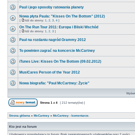
Paul i jego sposoby ratowania planety
Nowa płyta Paula: "Kisses On The Bottom" (2012)
[
Idź do strony:
1
,
2
,
3
,
4
]
On The Run Tour 2011: Europa i Bliski Wschód
[
Idź do strony:
1
,
2
,
3
]
Paul na rozdaniu nagród Grammy 2012
To powinien zagrać na koncercie McCartney
iTunes Live: Kisses On The Bottom (09.02.2012)
MusiCares Person of the Year 2012
Nowa biografia: "Paul McCartney: Życie"
Wyświe
Strona
1
z
4
[ 212 tematy(ów) ]
Strona główna
»
McCartney
»
McCartney - komentarze.
Kto jest na forum
Użytkownicy przeglądający to forum: Brak zarejestrowanych użytkowników oraz 2 gości