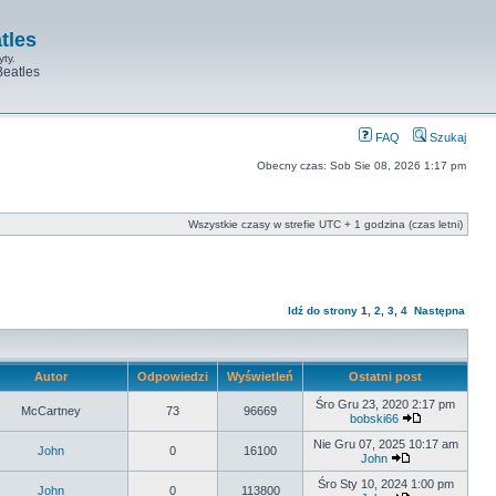
tles
yty.
Beatles
FAQ
Szukaj
Obecny czas: Sob Sie 08, 2026 1:17 pm
Wszystkie czasy w strefie UTC + 1 godzina (czas letni)
Idź do strony
1
,
2
,
3
,
4
Następna
Autor
Odpowiedzi
Wyświetleń
Ostatni post
Śro Gru 23, 2020 2:17 pm
McCartney
73
96669
bobski66
Nie Gru 07, 2025 10:17 am
John
0
16100
John
Śro Sty 10, 2024 1:00 pm
John
0
113800