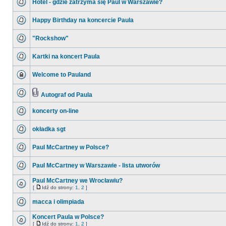
Hotel - gdzie zatrzyma się Paul w Warszawie?
Happy Birthday na koncercie Paula
"Rockshow"
Kartki na koncert Paula
Welcome to Pauland
Autograf od Paula
koncerty on-line
okładka sgt
Paul McCartney w Polsce?
Paul McCartney w Warszawie - lista utworów
Paul McCartney we Wrocławiu?
[
Idź do strony:
1
,
2
]
macca i olimpiada
Koncert Paula w Polsce?
[
Idź do strony:
1
,
2
]