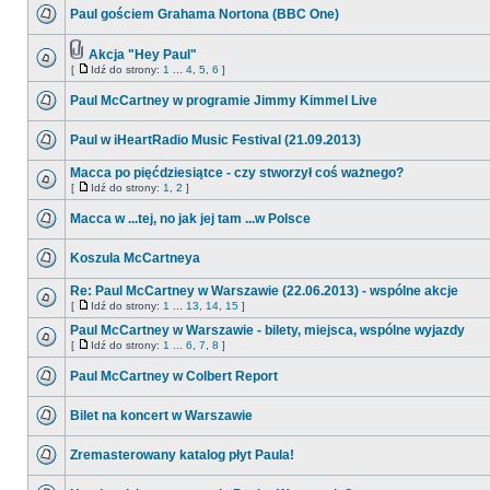
Paul gościem Grahama Nortona (BBC One)
Akcja "Hey Paul"
[
Idź do strony:
1
...
4
,
5
,
6
]
Paul McCartney w programie Jimmy Kimmel Live
Paul w iHeartRadio Music Festival (21.09.2013)
Macca po pięćdziesiątce - czy stworzył coś ważnego?
[
Idź do strony:
1
,
2
]
Macca w ...tej, no jak jej tam ...w Polsce
Koszula McCartneya
Re: Paul McCartney w Warszawie (22.06.2013) - wspólne akcje
[
Idź do strony:
1
...
13
,
14
,
15
]
Paul McCartney w Warszawie - bilety, miejsca, wspólne wyjazdy
[
Idź do strony:
1
...
6
,
7
,
8
]
Paul McCartney w Colbert Report
Bilet na koncert w Warszawie
Zremasterowany katalog płyt Paula!