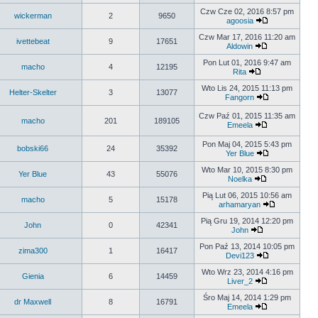
Czw Cze 02, 2016 8:57 pm
wickerman
2
9650
agoosia
Czw Mar 17, 2016 11:20 am
ivettebeat
9
17651
Aldowin
Pon Lut 01, 2016 9:47 am
macho
4
12195
Rita
Wto Lis 24, 2015 11:13 pm
Helter-Skelter
3
13077
Fangorn
Czw Paź 01, 2015 11:35 am
macho
201
189105
Emeela
Pon Maj 04, 2015 5:43 pm
bobski66
24
35392
Yer Blue
Wto Mar 10, 2015 8:30 pm
Yer Blue
43
55076
Noelka
Pią Lut 06, 2015 10:56 am
macho
5
15178
arhamaryan
Pią Gru 19, 2014 12:20 pm
John
0
42341
John
Pon Paź 13, 2014 10:05 pm
zima300
1
16417
Devi123
Wto Wrz 23, 2014 4:16 pm
Gienia
6
14459
Liver_2
Śro Maj 14, 2014 1:29 pm
dr Maxwell
8
16791
Emeela