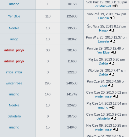
Sob Paź 19, 2013 11:10 pm
macho
1
10158
dr Maxwell
Sob Paź 19, 2013 7:47 pm
Yer Blue
110
125930
Emeela
Śro Wrz 25, 2013 8:17 pm
Noelka
10
19535
Ringo
Pon Wrz 23, 2013 12:37 pm
Ringo
10
18342
Emeela
Pon Lip 29, 2013 12:48 pm
admin_joryk
30
38146
Yer Blue
Pią Lip 26, 2013 5:20 pm
admin_joryk
3
11663
Dalida
Wto Lip 02, 2013 7:47 am
imba_imba
3
12218
Dalida
Pon Cze 24, 2013 4:56 pm
winter rose
295
240530
ziggi
Czw Cze 20, 2013 5:52 pm
macho
146
141742
winter rose
Pią Cze 14, 2013 12:54 am
Noelka
13
22426
macho
Czw Cze 13, 2013 9:01 pm
dekotello
0
10756
dekotello
Nie Cze 09, 2013 10:25 am
macho
15
24946
winter rose
Wto Cze 04, 2013 6:15 am