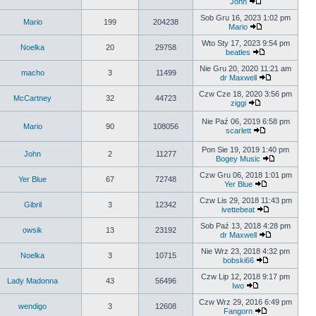
John
Sob Gru 16, 2023 1:02 pm
Mario
199
204238
Mario
Wto Sty 17, 2023 9:54 pm
Noelka
20
29758
beatles
Nie Gru 20, 2020 11:21 am
macho
3
11499
dr Maxwell
Czw Cze 18, 2020 3:56 pm
McCartney
32
44723
ziggi
Nie Paź 06, 2019 6:58 pm
Mario
90
108056
scarlett
Pon Sie 19, 2019 1:40 pm
John
2
11277
Bogey Music
Czw Gru 06, 2018 1:01 pm
Yer Blue
67
72748
Yer Blue
Czw Lis 29, 2018 11:43 pm
Gibril
3
12342
ivettebeat
Sob Paź 13, 2018 4:28 pm
owsik
13
23192
dr Maxwell
Nie Wrz 23, 2018 4:32 pm
Noelka
3
10715
bobski66
Czw Lip 12, 2018 9:17 pm
Lady Madonna
43
56496
Iwo
Czw Wrz 29, 2016 6:49 pm
wendigo
3
12608
Fangorn