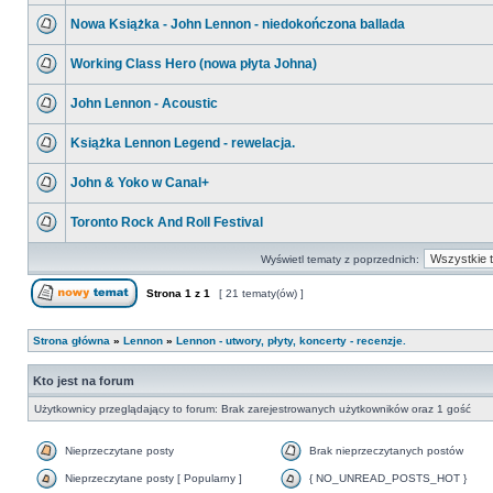
Nowa Książka - John Lennon - niedokończona ballada
Working Class Hero (nowa płyta Johna)
John Lennon - Acoustic
Książka Lennon Legend - rewelacja.
John & Yoko w Canal+
Toronto Rock And Roll Festival
Wyświetl tematy z poprzednich:
Strona
1
z
1
[ 21 tematy(ów) ]
Strona główna
»
Lennon
»
Lennon - utwory, płyty, koncerty - recenzje.
Kto jest na forum
Użytkownicy przeglądający to forum: Brak zarejestrowanych użytkowników oraz 1 gość
Nieprzeczytane posty
Brak nieprzeczytanych postów
Nieprzeczytane posty [ Popularny ]
{ NO_UNREAD_POSTS_HOT }