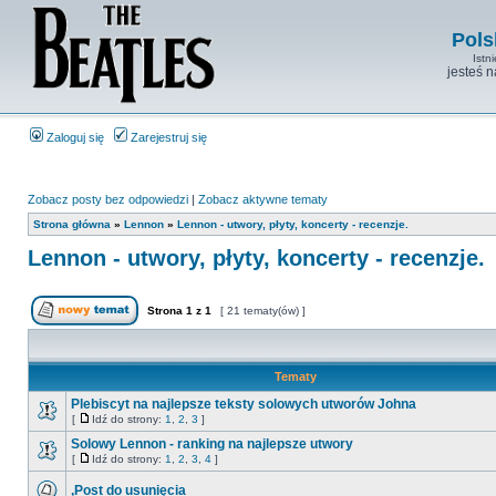
Pols
Istn
jesteś 
Zaloguj się
Zarejestruj się
Zobacz posty bez odpowiedzi
|
Zobacz aktywne tematy
Strona główna
»
Lennon
»
Lennon - utwory, płyty, koncerty - recenzje.
Lennon - utwory, płyty, koncerty - recenzje.
Strona
1
z
1
[ 21 tematy(ów) ]
Tematy
Plebiscyt na najlepsze teksty solowych utworów Johna
[
Idź do strony:
1
,
2
,
3
]
Solowy Lennon - ranking na najlepsze utwory
[
Idź do strony:
1
,
2
,
3
,
4
]
,Post do usunięcia