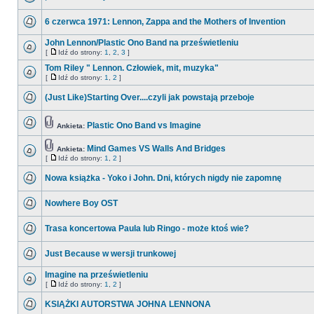
6 czerwca 1971: Lennon, Zappa and the Mothers of Invention
John Lennon/Plastic Ono Band na prześwietleniu
[
Idź do strony:
1
,
2
,
3
]
Tom Riley " Lennon. Człowiek, mit, muzyka"
[
Idź do strony:
1
,
2
]
(Just Like)Starting Over....czyli jak powstają przeboje
Plastic Ono Band vs Imagine
Ankieta:
Mind Games VS Walls And Bridges
Ankieta:
[
Idź do strony:
1
,
2
]
Nowa książka - Yoko i John. Dni, których nigdy nie zapomnę
Nowhere Boy OST
Trasa koncertowa Paula lub Ringo - może ktoś wie?
Just Because w wersji trunkowej
Imagine na prześwietleniu
[
Idź do strony:
1
,
2
]
KSIĄŻKI AUTORSTWA JOHNA LENNONA