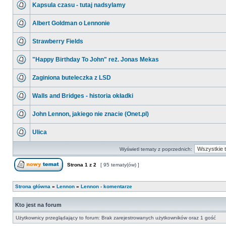
Kapsula czasu - tutaj nadsylamy
Albert Goldman o Lennonie
Strawberry Fields
"Happy Birthday To John" reż. Jonas Mekas
Zaginiona buteleczka z LSD
Walls and Bridges - historia okładki
John Lennon, jakiego nie znacie (Onet.pl)
Ulica
Wyświetl tematy z poprzednich:
Strona
1
z
2
[ 95 tematy(ów) ]
Strona główna
»
Lennon
»
Lennon - komentarze
Kto jest na forum
Użytkownicy przeglądający to forum: Brak zarejestrowanych użytkowników oraz 1 gość