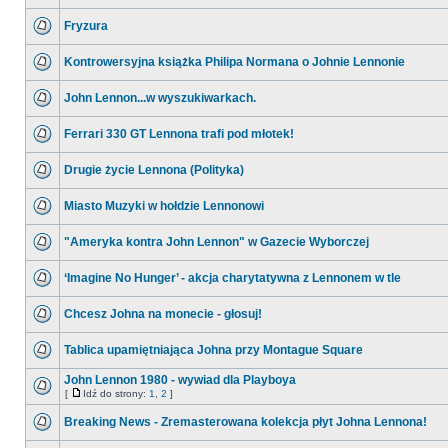
Fryzura
Kontrowersyjna książka Philipa Normana o Johnie Lennonie
John Lennon...w wyszukiwarkach.
Ferrari 330 GT Lennona trafi pod młotek!
Drugie życie Lennona (Polityka)
Miasto Muzyki w hołdzie Lennonowi
"Ameryka kontra John Lennon" w Gazecie Wyborczej
‘Imagine No Hunger’ - akcja charytatywna z Lennonem w tle
Chcesz Johna na monecie - głosuj!
Tablica upamiętniająca Johna przy Montague Square
John Lennon 1980 - wywiad dla Playboya
[
Idź do strony:
1
,
2
]
Breaking News - Zremasterowana kolekcja płyt Johna Lennona!