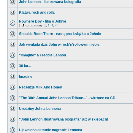
John Lennon - ilustrowana boiografia
Klątwa rock and rolla
Nowhere Boy - film o Johnie
[
Idź do strony:
1
,
2
,
3
,
4
]
Shoulda Been There - następna książka o Johnie
Jak wygląda dziś John w rock'n'rollowym niebie.
"Imagine" a Freddie Lennon
30 lat...
Imagine
Recenzje Milk And Honey
"The 30th Annual John Lennon Tribute..." - wkrótce na CD
Urodziny Johna Lennona
"John Lennon. Ilustrowana biografia" juz w sklepach!
Ujawniono ostatnie nagranie Lennona