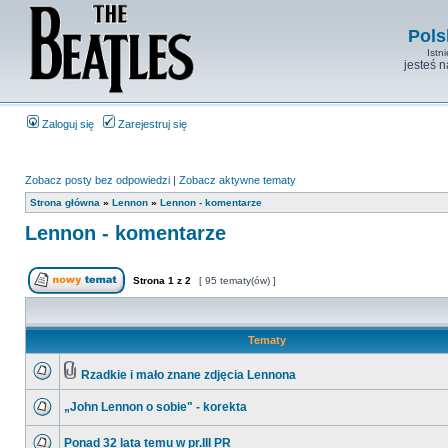
Pols
Istn
jesteś 
Zaloguj się
Zarejestruj się
Zobacz posty bez odpowiedzi
|
Zobacz aktywne tematy
Strona główna
»
Lennon
»
Lennon - komentarze
Lennon - komentarze
Strona
1
z
2
[ 95 tematy(ów) ]
Tematy
Rzadkie i mało znane zdjęcia Lennona
„John Lennon o sobie" - korekta
Ponad 32 lata temu w pr.III PR