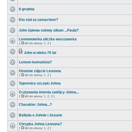
8 grudnia
Kto stał za zamachem?
John śpiewa solowy album ...Paula?
Lennonowska uliczka warszawska
[
Idź do strony:
1
,
2
]
John w wieku 70 lat
Lennon komunista?
Ostatnie zdjęcie Lennona
[
Idź do strony:
1
,
2
]
Tajemnice szczęki Johna
O używaniu imienia zabójcy Johna...
[
Idź do strony:
1
,
2
,
3
]
Charakter Johna...?
Ballada o Johnie i Jezusie
Chrypka Johna Lennona?
[
Idź do strony:
1
,
2
]