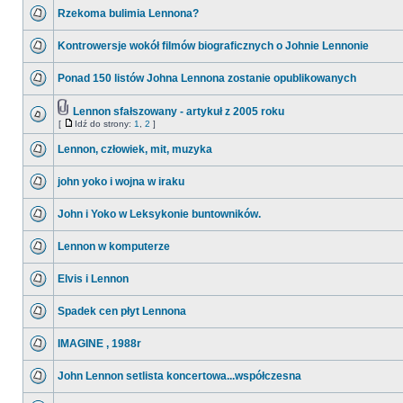
Rzekoma bulimia Lennona?
Kontrowersje wokół filmów biograficznych o Johnie Lennonie
Ponad 150 listów Johna Lennona zostanie opublikowanych
Lennon sfałszowany - artykuł z 2005 roku
[
Idź do strony:
1
,
2
]
Lennon, człowiek, mit, muzyka
john yoko i wojna w iraku
John i Yoko w Leksykonie buntowników.
Lennon w komputerze
Elvis i Lennon
Spadek cen płyt Lennona
IMAGINE , 1988r
John Lennon setlista koncertowa...współczesna