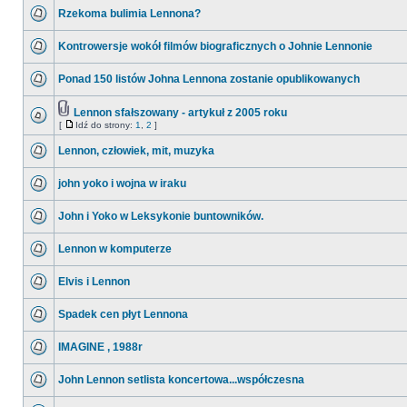
Rzekoma bulimia Lennona?
Kontrowersje wokół filmów biograficznych o Johnie Lennonie
Ponad 150 listów Johna Lennona zostanie opublikowanych
Lennon sfałszowany - artykuł z 2005 roku
[
Idź do strony:
1
,
2
]
Lennon, człowiek, mit, muzyka
john yoko i wojna w iraku
John i Yoko w Leksykonie buntowników.
Lennon w komputerze
Elvis i Lennon
Spadek cen płyt Lennona
IMAGINE , 1988r
John Lennon setlista koncertowa...współczesna