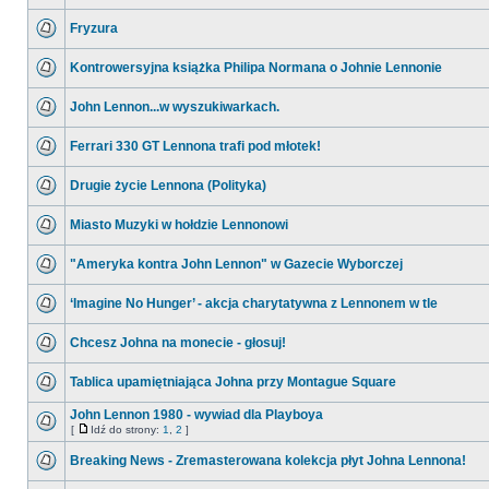
Fryzura
Kontrowersyjna książka Philipa Normana o Johnie Lennonie
John Lennon...w wyszukiwarkach.
Ferrari 330 GT Lennona trafi pod młotek!
Drugie życie Lennona (Polityka)
Miasto Muzyki w hołdzie Lennonowi
"Ameryka kontra John Lennon" w Gazecie Wyborczej
‘Imagine No Hunger’ - akcja charytatywna z Lennonem w tle
Chcesz Johna na monecie - głosuj!
Tablica upamiętniająca Johna przy Montague Square
John Lennon 1980 - wywiad dla Playboya
[
Idź do strony:
1
,
2
]
Breaking News - Zremasterowana kolekcja płyt Johna Lennona!