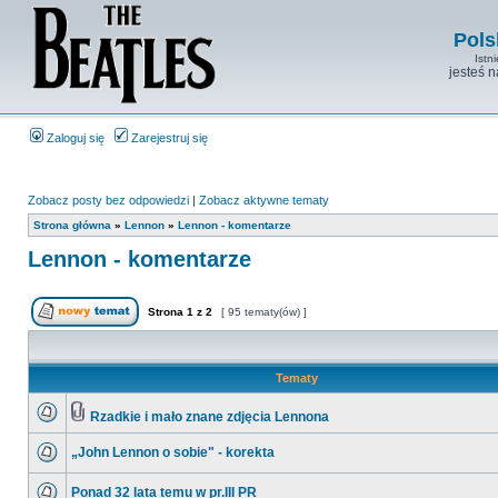
Pols
Istn
jesteś 
Zaloguj się
Zarejestruj się
Zobacz posty bez odpowiedzi
|
Zobacz aktywne tematy
Strona główna
»
Lennon
»
Lennon - komentarze
Lennon - komentarze
Strona
1
z
2
[ 95 tematy(ów) ]
Tematy
Rzadkie i mało znane zdjęcia Lennona
„John Lennon o sobie" - korekta
Ponad 32 lata temu w pr.III PR