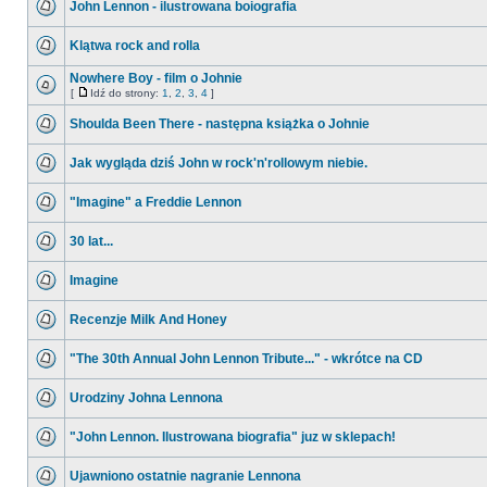
John Lennon - ilustrowana boiografia
Klątwa rock and rolla
Nowhere Boy - film o Johnie
[
Idź do strony:
1
,
2
,
3
,
4
]
Shoulda Been There - następna książka o Johnie
Jak wygląda dziś John w rock'n'rollowym niebie.
"Imagine" a Freddie Lennon
30 lat...
Imagine
Recenzje Milk And Honey
"The 30th Annual John Lennon Tribute..." - wkrótce na CD
Urodziny Johna Lennona
"John Lennon. Ilustrowana biografia" juz w sklepach!
Ujawniono ostatnie nagranie Lennona