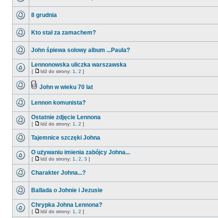
8 grudnia
Kto stał za zamachem?
John śpiewa solowy album ...Paula?
Lennonowska uliczka warszawska
[
Idź do strony:
1
,
2
]
John w wieku 70 lat
Lennon komunista?
Ostatnie zdjęcie Lennona
[
Idź do strony:
1
,
2
]
Tajemnice szczęki Johna
O używaniu imienia zabójcy Johna...
[
Idź do strony:
1
,
2
,
3
]
Charakter Johna...?
Ballada o Johnie i Jezusie
Chrypka Johna Lennona?
[
Idź do strony:
1
,
2
]