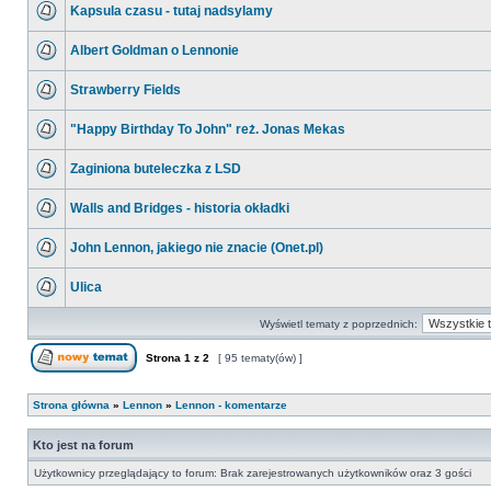
Kapsula czasu - tutaj nadsylamy
Albert Goldman o Lennonie
Strawberry Fields
"Happy Birthday To John" reż. Jonas Mekas
Zaginiona buteleczka z LSD
Walls and Bridges - historia okładki
John Lennon, jakiego nie znacie (Onet.pl)
Ulica
Wyświetl tematy z poprzednich:
Strona
1
z
2
[ 95 tematy(ów) ]
Strona główna
»
Lennon
»
Lennon - komentarze
Kto jest na forum
Użytkownicy przeglądający to forum: Brak zarejestrowanych użytkowników oraz 3 gości