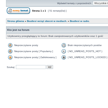
Wyświetl tematy z poprzednich:
Strona
1
z
1
[ 51 tematy(ów) ]
Strona główna
»
Beatlesi wciąż obecni w mediach.
»
Beatlesi w radio.
Kto jest na forum
Użytkownicy przeglądający to forum: Brak zarejestrowanych użytkowników oraz 1 gość
Nieprzeczytane posty
Brak nieprzeczytanych postów
Nieprzeczytane posty [ Popularny ]
{ NO_UNREAD_POSTS_HOT }
Nieprzeczytane posty [ Zablokowany ]
{ NO_UNREAD_POSTS_LOCKED }
Szukaj: