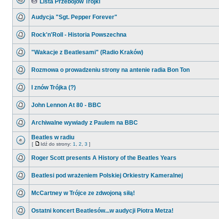
Lista Przebojów Trójki
Audycja "Sgt. Pepper Forever"
Rock'n'Roll - Historia Powszechna
"Wakacje z Beatlesami" (Radio Kraków)
Rozmowa o prowadzeniu strony na antenie radia Bon Ton
I znów Trójka (?)
John Lennon At 80 - BBC
Archiwalne wywiady z Paulem na BBC
Beatles w radiu
[
Idź do strony:
1
,
2
,
3
]
Roger Scott presents A History of the Beatles Years
Beatlesi pod wrażeniem Polskiej Orkiestry Kameralnej
McCartney w Trójce ze zdwojoną siłą!
Ostatni koncert Beatlesów...w audycji Piotra Metza!