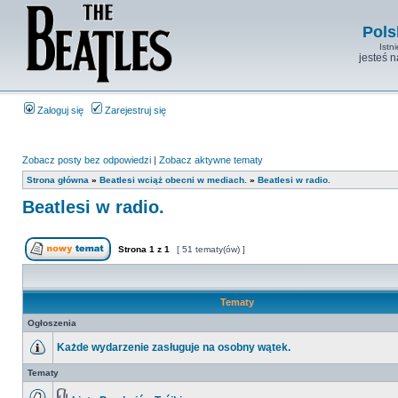
Pols
Istn
jesteś 
Zaloguj się
Zarejestruj się
Zobacz posty bez odpowiedzi
|
Zobacz aktywne tematy
Strona główna
»
Beatlesi wciąż obecni w mediach.
»
Beatlesi w radio.
Beatlesi w radio.
Strona
1
z
1
[ 51 tematy(ów) ]
Tematy
Ogłoszenia
Każde wydarzenie zasługuje na osobny wątek.
Tematy