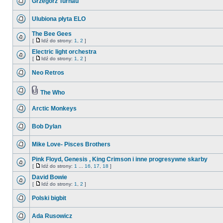
Grzegorz Turnau
Ulubiona płyta ELO
The Bee Gees
[
Idź do strony:
1
,
2
]
Electric light orchestra
[
Idź do strony:
1
,
2
]
Neo Retros
The Who
Arctic Monkeys
Bob Dylan
Mike Love- Pisces Brothers
Pink Floyd, Genesis , King Crimson i inne progresywne skarby
[
Idź do strony:
1
...
16
,
17
,
18
]
David Bowie
[
Idź do strony:
1
,
2
]
Polski bigbit
Ada Rusowicz