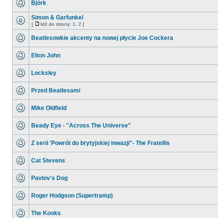
Björk
Simon & Garfunkel
[
Idź do strony:
1
,
2
]
Beatlesowkie akcenty na nowej płycie Joe Cockera
Elton John
Locksley
Przed Beatlesami
Mike Oldfield
Beady Eye - "Across The Universe"
Z serii 'Powrót do brytyjskiej inwazji"- The Fratellis
Cat Stevens
Pavlov's Dog
Roger Hodgson (Supertramp)
The Kooks