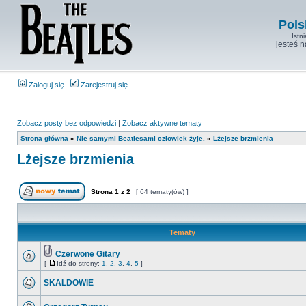
Pols
Istn
jesteś 
Zaloguj się
Zarejestruj się
Zobacz posty bez odpowiedzi
|
Zobacz aktywne tematy
Strona główna
»
Nie samymi Beatlesami człowiek żyje.
»
Lżejsze brzmienia
Lżejsze brzmienia
Strona
1
z
2
[ 64 tematy(ów) ]
Tematy
Czerwone Gitary
[
Idź do strony:
1
,
2
,
3
,
4
,
5
]
SKALDOWIE