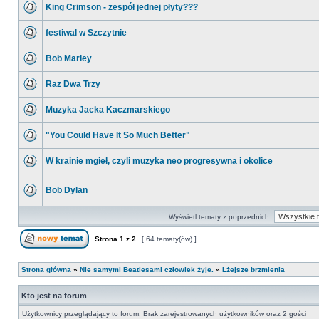
King Crimson - zespół jednej płyty???
festiwal w Szczytnie
Bob Marley
Raz Dwa Trzy
Muzyka Jacka Kaczmarskiego
"You Could Have It So Much Better"
W krainie mgieł, czyli muzyka neo progresywna i okolice
Bob Dylan
Wyświetl tematy z poprzednich:
Strona
1
z
2
[ 64 tematy(ów) ]
Strona główna
»
Nie samymi Beatlesami człowiek żyje.
»
Lżejsze brzmienia
Kto jest na forum
Użytkownicy przeglądający to forum: Brak zarejestrowanych użytkowników oraz 2 gości