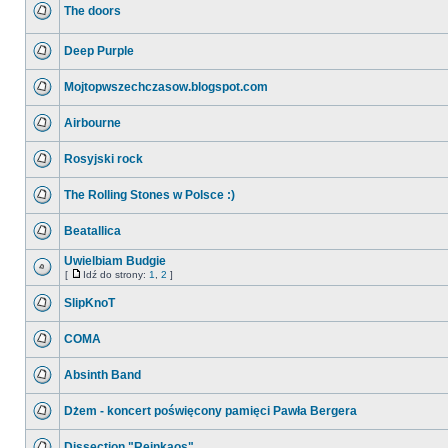
The doors
Deep Purple
Mojtopwszechczasow.blogspot.com
Airbourne
Rosyjski rock
The Rolling Stones w Polsce :)
Beatallica
Uwielbiam Budgie
[
Idź do strony:
1
,
2
]
SlipKnoT
COMA
Absinth Band
Dżem - koncert poświęcony pamięci Pawła Bergera
Dissection "Reinkaos"