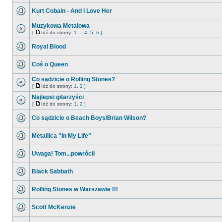
Kurt Cobain - And I Love Her
Muzykowa Metalowa
[
Idź do strony:
1
...
4
,
5
,
6
]
Royal Blood
Coś o Queen
Co sądzicie o Rolling Stones?
[
Idź do strony:
1
,
2
]
Najlepsi gitarzyści
[
Idź do strony:
1
,
2
]
Co sądzicie o Beach Boys/Brian Wilson?
Metallica "In My Life"
Uwaga! Tom...powrócił
Black Sabbath
Rolling Stones w Warszawie !!!
Scott McKenzie