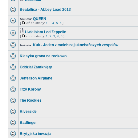
Beatallica - Abbey Load 2013
QUEEN
Ankieta:
[
Idź do strony:
1
...
4
,
5
,
6
]
Uwielbiam Led Zeppelin
[
Idź do strony:
1
,
2
,
3
,
4
,
5
]
Kult - Jeden z moich naj ukochańszych zespołów
Ankieta:
Klasyka grana na rockowo
Oddział Zamknięty
Jefferson Airplane
Trzy Korony
The Rookles
Riverside
Badfinger
Brytyjska inwazja