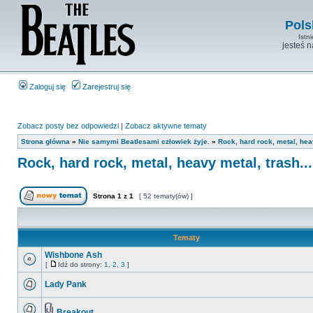
Pols
Istn
jesteś 
Zaloguj się
Zarejestruj się
Zobacz posty bez odpowiedzi
|
Zobacz aktywne tematy
Strona główna
»
Nie samymi Beatlesami człowiek żyje.
»
Rock, hard rock, metal, heav
Rock, hard rock, metal, heavy metal, trash...
Strona
1
z
1
[ 52 tematy(ów) ]
Tematy
Wishbone Ash
[
Idź do strony:
1
,
2
,
3
]
Lady Pank
Breakout