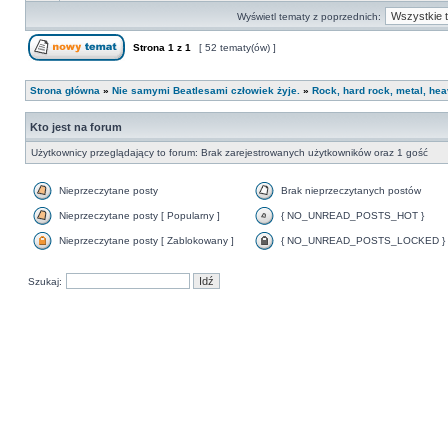
Wyświetl tematy z poprzednich:
Strona
1
z
1
[ 52 tematy(ów) ]
Strona główna
»
Nie samymi Beatlesami człowiek żyje.
»
Rock, hard rock, metal, heav
Kto jest na forum
Użytkownicy przeglądający to forum: Brak zarejestrowanych użytkowników oraz 1 gość
Nieprzeczytane posty
Brak nieprzeczytanych postów
Nieprzeczytane posty [ Popularny ]
{ NO_UNREAD_POSTS_HOT }
Nieprzeczytane posty [ Zablokowany ]
{ NO_UNREAD_POSTS_LOCKED }
Szukaj: