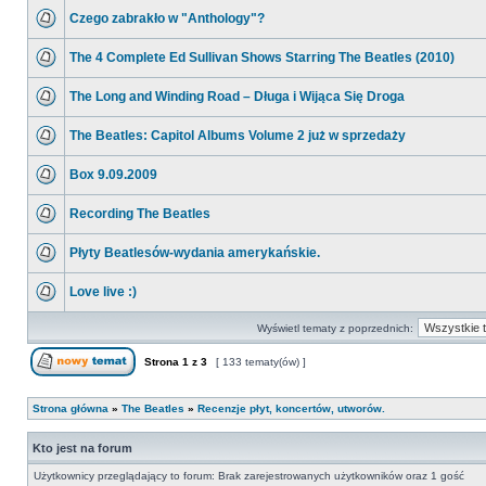
Czego zabrakło w "Anthology"?
The 4 Complete Ed Sullivan Shows Starring The Beatles (2010)
The Long and Winding Road – Długa i Wijąca Się Droga
The Beatles: Capitol Albums Volume 2 już w sprzedaży
Box 9.09.2009
Recording The Beatles
Płyty Beatlesów-wydania amerykańskie.
Love live :)
Wyświetl tematy z poprzednich:
Strona
1
z
3
[ 133 tematy(ów) ]
Strona główna
»
The Beatles
»
Recenzje płyt, koncertów, utworów.
Kto jest na forum
Użytkownicy przeglądający to forum: Brak zarejestrowanych użytkowników oraz 1 gość