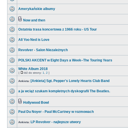
Amerykańskie albumy
Now and then
Ostatnia trasa koncertowa z 1966 roku - US Tour
All Yoo Ned is Love
Revolver - Salon Niezależnych
POLSKI AKCENT w Eight Days a Week–The Touring Years
White Album 2018
[
Idź do strony:
1
,
2
]
[Ankieta] Sgt. Pepper's Lonely Hearts Club Band
Ankieta:
a ja wciąż szukam kompletnych dyskografii The Beatles.
Hollywood Bowl
Paul Du Noyer - Paul McCartney w rozmowach
LP Revolver - najlepsze utwory
Ankieta: