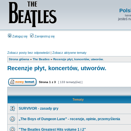
Pols
Istn
jesteś 
Zaloguj się
Zarejestruj się
Zobacz posty bez odpowiedzi
|
Zobacz aktywne tematy
Strona główna
»
The Beatles
»
Recenzje płyt, koncertów, utworów.
Recenzje płyt, koncertów, utworów.
Strona
1
z
3
[ 133 tematy(ów) ]
Tematy
SURVIVOR - zasady gry
„The Boys of Dungeon Lane” - recenzje, opinie, przemyślenia
"The Beatles Greatest Hits volume 1 i 2"