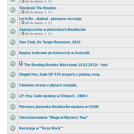
[
Idź do strony:
1
,
2
]
Teledyski The Beatles
[
Idź do strony:
1
,
2
]
Let It Be ...Naked - pierwsze recenzje
[
Idź do strony:
1
,
2
]
Zapożyczenia w piosenkach Beatlesów
[
Idź do strony:
1
,
2
]
Star Club, Ox Tango Remaster, 2014
Napisy końcowe po koncercie w Australii.
The Bootleg Beatles Warszawa 14.02.2013r - foto
Singiel Hey Jude DP 570 (export) z polską ceną.
Ciekawa strona o płytach zespołu.
LP: Hey Jade wydany w Chinach . 1969 r.
Pierwsza piosenka Beatlesów wydana w USSR
Odrestaurowane "Magical Mystery Tour"
Recenzja w ''Teraz Rock"'