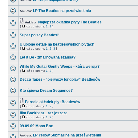
LP The Beatles na prześwietleniu
Ankieta:
Najlepsza okładka płyty The Beatles
Ankieta:
[
Idź do strony:
1
,
2
]
Super polscy Beatlesi!
Ulubione detale na beatlesowskich płytach
[
Idź do strony:
1
,
2
,
3
]
Let it Be - zmarnowana szansa?
While My Guitar Gently Weeps - która wersja?
[
Idź do strony:
1
,
2
]
Decca Tapes - "pierwszy longplay" Beatlesów
Kto śpiewa Dream Sequence?
Parodie okładek płyt Beatlesów
[
Idź do strony:
1
,
2
]
film Backbeat....raz jeszcze
[
Idź do strony:
1
,
2
]
09.09.09 Mono Box
LP Yellow Submarine na prześwietleniu
Ankieta: