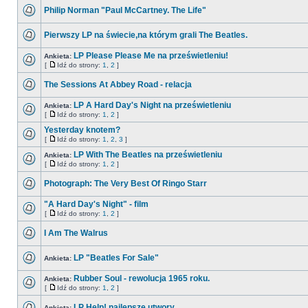
Philip Norman "Paul McCartney. The Life"
Pierwszy LP na świecie,na którym grali The Beatles.
LP Please Please Me na prześwietleniu!
Ankieta:
[
Idź do strony:
1
,
2
]
The Sessions At Abbey Road - relacja
LP A Hard Day's Night na prześwietleniu
Ankieta:
[
Idź do strony:
1
,
2
]
Yesterday knotem?
[
Idź do strony:
1
,
2
,
3
]
LP With The Beatles na prześwietleniu
Ankieta:
[
Idź do strony:
1
,
2
]
Photograph: The Very Best Of Ringo Starr
"A Hard Day's Night" - film
[
Idź do strony:
1
,
2
]
I Am The Walrus
LP "Beatles For Sale"
Ankieta:
Rubber Soul - rewolucja 1965 roku.
Ankieta:
[
Idź do strony:
1
,
2
]
LP Help! najlepsze utwory
Ankieta: