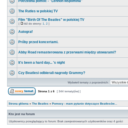
Potrzebna pomoc - "Lennon wspomina"
The Rutles w polskiej TV
Film "Birth Of The Beatles" w polskiej TV
[
Idź do strony:
1
,
2
]
Autograf
Próby przed koncertami.
Abby Road remasterowana z przerwami między utowarami?
It's been a hard day... 's night
Czy Beatlesi odbierali nagrody Grammy?
Wyświetl tematy z poprzednich:
Strona
1
z
6
[ 344 tematy(ów) ]
Strona główna
»
The Beatles
»
Pomocy - mam pytanie dotyczące Beatlesów...
Kto jest na forum
Użytkownicy przeglądający to forum: Brak zarejestrowanych użytkowników oraz 4 gości