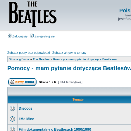
Pols
Istn
jesteś 
Zaloguj się
Zarejestruj się
Zobacz posty bez odpowiedzi
|
Zobacz aktywne tematy
Strona główna
»
The Beatles
»
Pomocy - mam pytanie dotyczące Beatlesów...
Pomocy - mam pytanie dotyczące Beatlesów.
Strona
1
z
6
[ 344 tematy(ów) ]
Tematy
Discogs
I Me Mine
Film dokumentalny o Beatlesach 1980/1990