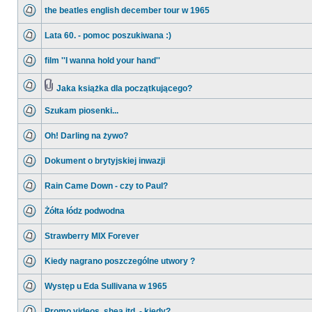
the beatles english december tour w 1965
Lata 60. - pomoc poszukiwana :)
film ''I wanna hold your hand''
Jaka książka dla początkującego?
Szukam piosenki...
Oh! Darling na żywo?
Dokument o brytyjskiej inwazji
Rain Came Down - czy to Paul?
Żółta łódz podwodna
Strawberry MIX Forever
Kiedy nagrano poszczególne utwory ?
Występ u Eda Sullivana w 1965
Promo videos, shea itd. - kiedy?