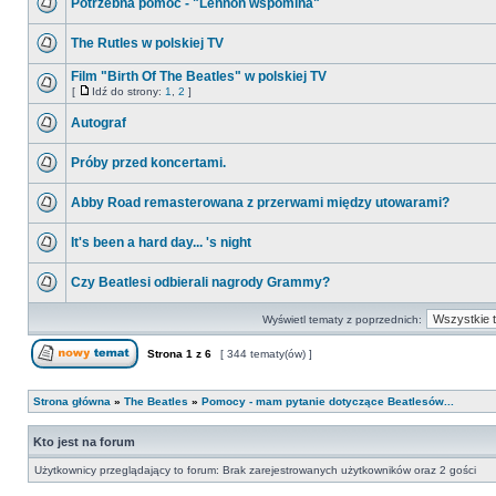
Potrzebna pomoc - "Lennon wspomina"
The Rutles w polskiej TV
Film "Birth Of The Beatles" w polskiej TV
[
Idź do strony:
1
,
2
]
Autograf
Próby przed koncertami.
Abby Road remasterowana z przerwami między utowarami?
It's been a hard day... 's night
Czy Beatlesi odbierali nagrody Grammy?
Wyświetl tematy z poprzednich:
Strona
1
z
6
[ 344 tematy(ów) ]
Strona główna
»
The Beatles
»
Pomocy - mam pytanie dotyczące Beatlesów...
Kto jest na forum
Użytkownicy przeglądający to forum: Brak zarejestrowanych użytkowników oraz 2 gości