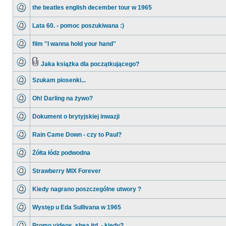
the beatles english december tour w 1965
Lata 60. - pomoc poszukiwana :)
film ''I wanna hold your hand''
Jaka książka dla początkującego?
Szukam piosenki...
Oh! Darling na żywo?
Dokument o brytyjskiej inwazji
Rain Came Down - czy to Paul?
Żółta łódz podwodna
Strawberry MIX Forever
Kiedy nagrano poszczególne utwory ?
Występ u Eda Sullivana w 1965
Promo videos, shea itd. - kiedy?