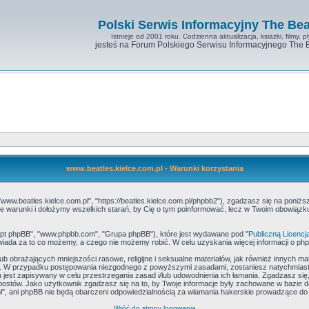
Polski Serwis Informacyjny The Bea
Istnieje od 2001 roku. Codzienna aktualizacja, ksiazki, filmy, pl
jesteś na Forum Polskiego Serwisu Informacyjnego The 
www.beatles.kielce.com.pl - Warunki korzystania
"www.beatles.kielce.com.pl", "https://beatles.kielce.com.pl/phpbb2"), zgadzasz się na poniżs
ć te warunki i dołożymy wszelkich starań, by Cię o tym poinformować, lecz w Twoim obowiąz
skrypt phpBB", "www.phpbb.com", "Grupa phpBB"), które jest wydawane pod "
Publiczną Licencj
iada za to co możemy, a czego nie możemy robić. W celu uzyskania więcej informacji o p
b obrażających mniejszości rasowe, religijne i seksualne materiałów, jak również innych ma
e. W przypadku postępowania niezgodnego z powyższymi zasadami, zostaniesz natychmiasto
jest zapisywany w celu przestrzegania zasad i/lub udowodnienia ich łamania. Zgadzasz się,
postów. Jako użytkownik zgadzasz się na to, by Twoje informacje były zachowane w bazie 
l", ani phpBB nie będą obarczeni odpowiedzialnością za włamania hakerskie prowadzące do
Wróć do strony logowania