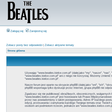
Zaloguj się
Zarejestruj się
Zobacz posty bez odpowiedzi
|
Zobacz aktywne tematy
Strona główna
Używając "www.beatles.kielce.com.pl" (dalej jako "my", "nasze", "nas", 
"www.beatles.kielce.com.pl" ani z niego nie korzystaj. Możemy zmieni
"www.beatles.kielce.com.pl".
Nasze forum jest oparte na skrypcie phpBB (dalej jako "oni", "ich", "
phpBB wspomaga tylko dyskusje przez Internet, grupa phpBB nie odpow
Zgadzasz się nie publikować obraźliwych, obscenicznych, wulgarnych lu
"www.beatles.kielce.com.pl" jest hostowane lub Prawo Międzynarodow
przez nas powiadomiony o takim postępowaniu. Adres IP każdego postu 
edycji, przesuwania i zamykania każdego Twojego tematu oraz Twoich 
osobom ani podmiotom trzecim, jednakże ani "www.beatles.kielce.com.p