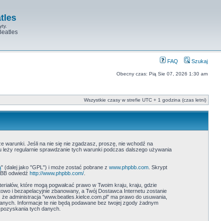
tles
yty.
Beatles
FAQ
Szukaj
Obecny czas: Pią Sie 07, 2026 1:30 am
Wszystkie czasy w strefie UTC + 1 godzina (czas letni)
ze warunki. Jeśli na nie się nie zgadzasz, proszę, nie wchodź na
ku leży regularnie sprawdzanie tych warunki podczas dalszego używania
ą
" (dalej jako "GPL") i może zostać pobrane z
www.phpbb.com
. Skrypt
hpBB odwiedź
http://www.phpbb.com/
.
teriałów, które mogą pogwałcać prawo w Twoim kraju, kraju, gdzie
wo i bezapelacyjnie zbanowany, a Twój Dostawca Internetu zostanie
 że administracja "www.beatles.kielce.com.pl" ma prawo do usuwania,
danych. Informacje te nie będą podawane bez twojej zgody żadnym
 pozyskania tych danych.