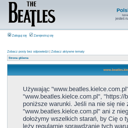
Pols
Istn
jesteś 
Zaloguj się
Zarejestruj się
Zobacz posty bez odpowiedzi
|
Zobacz aktywne tematy
Strona główna
www.beatles.kie
Używając "www.beatles.kielce.com.pl" 
"www.beatles.kielce.com.pl", "https://
poniższe warunki. Jeśli na nie się ni
"www.beatles.kielce.com.pl" ani z nie
dołożymy wszelkich starań, by Cię o
leży regularnie sprawdzanie tych war