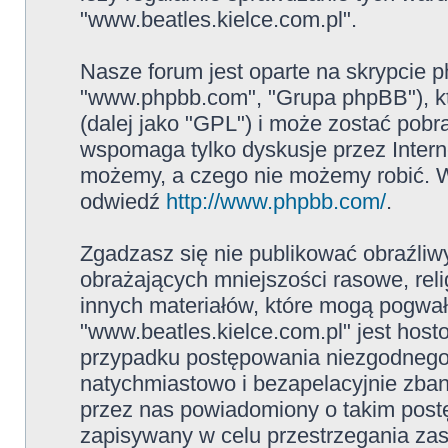
"www.beatles.kielce.com.pl".
Nasze forum jest oparte na skrypcie ph
"www.phpbb.com", "Grupa phpBB"), kt
(dalej jako "GPL") i może zostać pob
wspomaga tylko dyskusje przez Intern
możemy, a czego nie możemy robić. W
odwiedź
http://www.phpbb.com/
.
Zgadzasz się nie publikować obraźliw
obrażających mniejszości rasowe, reli
innych materiałów, które mogą pogwał
"www.beatles.kielce.com.pl" jest ho
przypadku postępowania niezgodnego
natychmiastowo i bezapelacyjnie zban
przez nas powiadomiony o takim post
zapisywany w celu przestrzegania zas