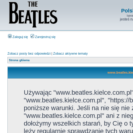
Pols
Istn
jesteś 
Zaloguj się
Zarejestruj się
Zobacz posty bez odpowiedzi
|
Zobacz aktywne tematy
Strona główna
www.beatles.kie
Używając "www.beatles.kielce.com.pl" 
"www.beatles.kielce.com.pl", "https://
poniższe warunki. Jeśli na nie się ni
"www.beatles.kielce.com.pl" ani z nie
dołożymy wszelkich starań, by Cię o
leży regularnie sprawdzanie tych war