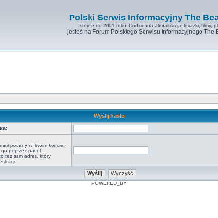
Polski Serwis Informacyjny The Bea
Istnieje od 2001 roku. Codzienna aktualizacja, ksiazki, filmy, pl
jesteś na Forum Polskiego Serwisu Informacyjnego The 
Wyślij hasło
ka:
-mail podany w Twoim koncie.
ś go poprzez panel
o tez sam adres, który
stracji.
POWERED_BY