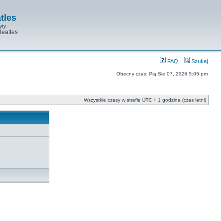
tles
yty.
Beatles
FAQ
Szukaj
Obecny czas: Pią Sie 07, 2026 5:05 pm
Wszystkie czasy w strefie UTC + 1 godzina (czas letni)