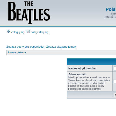
Pols
Istn
jesteś 
Zaloguj się
Zarejestruj się
Zobacz posty bez odpowiedzi
|
Zobacz aktywne tematy
Strona główna
Nazwa użytkownika:
Adres e-mail:
Musi być to adres e-mail podany w
Twoim koncie. Jeżeli nie zmieniałeś
go poprzez panel użytkownika
będzie to tez sam adres, który
podałeś podczas rejestracji.