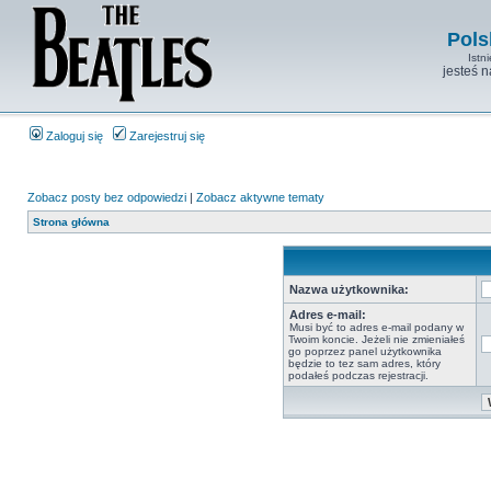
Pols
Istn
jesteś 
Zaloguj się
Zarejestruj się
Zobacz posty bez odpowiedzi
|
Zobacz aktywne tematy
Strona główna
Nazwa użytkownika:
Adres e-mail:
Musi być to adres e-mail podany w
Twoim koncie. Jeżeli nie zmieniałeś
go poprzez panel użytkownika
będzie to tez sam adres, który
podałeś podczas rejestracji.