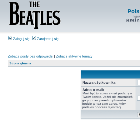
Pols
Istn
jesteś 
Zaloguj się
Zarejestruj się
Zobacz posty bez odpowiedzi
|
Zobacz aktywne tematy
Strona główna
Nazwa użytkownika:
Adres e-mail:
Musi być to adres e-mail podany w
Twoim koncie. Jeżeli nie zmieniałeś
go poprzez panel użytkownika
będzie to tez sam adres, który
podałeś podczas rejestracji.