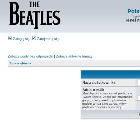
Pols
Istn
jesteś 
Zaloguj się
Zarejestruj się
Zobacz posty bez odpowiedzi
|
Zobacz aktywne tematy
Strona główna
Nazwa użytkownika:
Adres e-mail:
Musi być to adres e-mail podany w
Twoim koncie. Jeżeli nie zmieniałeś
go poprzez panel użytkownika
będzie to tez sam adres, który
podałeś podczas rejestracji.