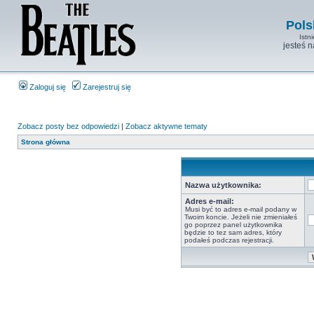
Pols
Istn
jesteś 
Zaloguj się
Zarejestruj się
Zobacz posty bez odpowiedzi
|
Zobacz aktywne tematy
Strona główna
Nazwa użytkownika:
Adres e-mail:
Musi być to adres e-mail podany w
Twoim koncie. Jeżeli nie zmieniałeś
go poprzez panel użytkownika
będzie to tez sam adres, który
podałeś podczas rejestracji.