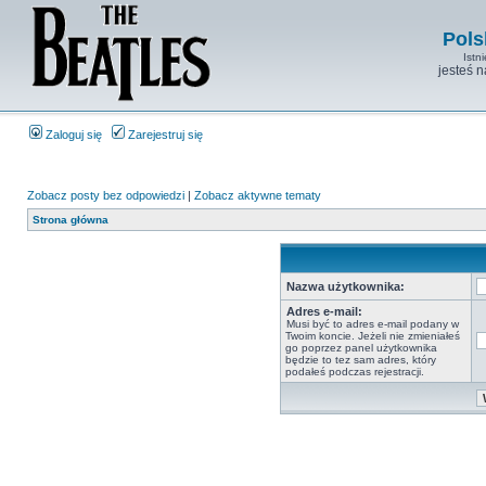
Pols
Istn
jesteś 
Zaloguj się
Zarejestruj się
Zobacz posty bez odpowiedzi
|
Zobacz aktywne tematy
Strona główna
Nazwa użytkownika:
Adres e-mail:
Musi być to adres e-mail podany w
Twoim koncie. Jeżeli nie zmieniałeś
go poprzez panel użytkownika
będzie to tez sam adres, który
podałeś podczas rejestracji.