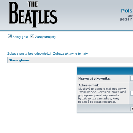
Pols
Istn
jesteś 
Zaloguj się
Zarejestruj się
Zobacz posty bez odpowiedzi
|
Zobacz aktywne tematy
Strona główna
Nazwa użytkownika:
Adres e-mail:
Musi być to adres e-mail podany w
Twoim koncie. Jeżeli nie zmieniałeś
go poprzez panel użytkownika
będzie to tez sam adres, który
podałeś podczas rejestracji.