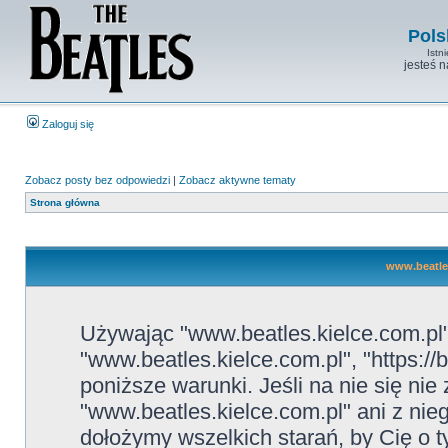
Pols
Istn
jesteś 
Zaloguj się
Zobacz posty bez odpowiedzi
|
Zobacz aktywne tematy
Strona główna
www.beatles
Używając "www.beatles.kielce.com.pl" 
"www.beatles.kielce.com.pl", "https://
poniższe warunki. Jeśli na nie się ni
"www.beatles.kielce.com.pl" ani z nie
dołożymy wszelkich starań, by Cię o