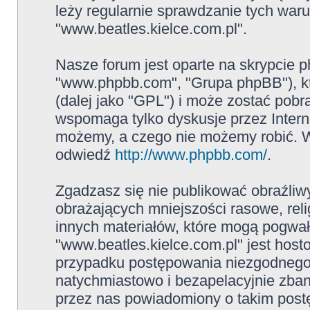
leży regularnie sprawdzanie tych war
"www.beatles.kielce.com.pl".
Nasze forum jest oparte na skrypcie ph
"www.phpbb.com", "Grupa phpBB"), kt
(dalej jako "GPL") i może zostać pob
wspomaga tylko dyskusje przez Intern
możemy, a czego nie możemy robić. W
odwiedź
http://www.phpbb.com/
.
Zgadzasz się nie publikować obraźliw
obrażających mniejszości rasowe, reli
innych materiałów, które mogą pogwał
"www.beatles.kielce.com.pl" jest ho
przypadku postępowania niezgodnego
natychmiastowo i bezapelacyjnie zban
przez nas powiadomiony o takim post