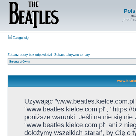
Pols
Istn
jesteś 
Zaloguj się
Zobacz posty bez odpowiedzi
|
Zobacz aktywne tematy
Strona główna
www.beatles
Używając "www.beatles.kielce.com.pl" 
"www.beatles.kielce.com.pl", "https://
poniższe warunki. Jeśli na nie się ni
"www.beatles.kielce.com.pl" ani z nie
dołożymy wszelkich starań, by Cię o