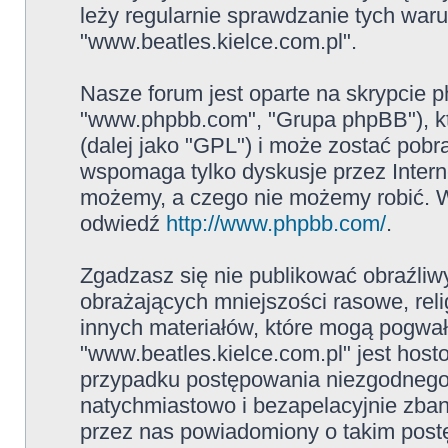
leży regularnie sprawdzanie tych war
"www.beatles.kielce.com.pl".
Nasze forum jest oparte na skrypcie ph
"www.phpbb.com", "Grupa phpBB"), kt
(dalej jako "GPL") i może zostać pob
wspomaga tylko dyskusje przez Intern
możemy, a czego nie możemy robić. W
odwiedź
http://www.phpbb.com/
.
Zgadzasz się nie publikować obraźliw
obrażających mniejszości rasowe, reli
innych materiałów, które mogą pogwał
"www.beatles.kielce.com.pl" jest ho
przypadku postępowania niezgodnego
natychmiastowo i bezapelacyjnie zban
przez nas powiadomiony o takim post