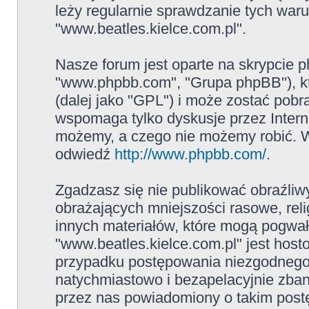
leży regularnie sprawdzanie tych war
"www.beatles.kielce.com.pl".
Nasze forum jest oparte na skrypcie ph
"www.phpbb.com", "Grupa phpBB"), kt
(dalej jako "GPL") i może zostać pob
wspomaga tylko dyskusje przez Intern
możemy, a czego nie możemy robić. W
odwiedź
http://www.phpbb.com/
.
Zgadzasz się nie publikować obraźliw
obrażających mniejszości rasowe, reli
innych materiałów, które mogą pogwał
"www.beatles.kielce.com.pl" jest ho
przypadku postępowania niezgodnego
natychmiastowo i bezapelacyjnie zban
przez nas powiadomiony o takim post