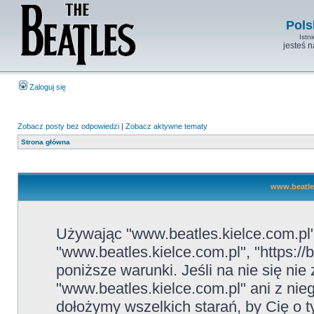
Pols
Istn
jesteś 
Zaloguj się
Zobacz posty bez odpowiedzi
|
Zobacz aktywne tematy
Strona główna
www.beatles
Używając "www.beatles.kielce.com.pl" 
"www.beatles.kielce.com.pl", "https://
poniższe warunki. Jeśli na nie się ni
"www.beatles.kielce.com.pl" ani z nie
dołożymy wszelkich starań, by Cię o